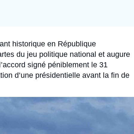
Ramses
Europe
R
S
Politique étrangère
Russie - Eurasie
D
T
Podcast
Afrique du Nord et Moyen-Orient
ant historique en République
tes du jeu politique national et augure
’accord signé péniblement le 31
on d’une présidentielle avant la fin de