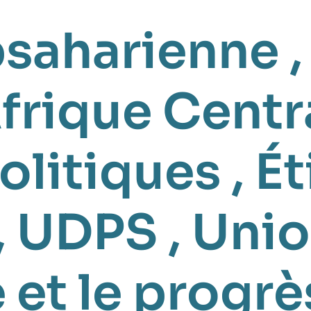
bsaharienne
frique Centr
olitiques
,
Ét
,
UDPS
,
Unio
et le progrè