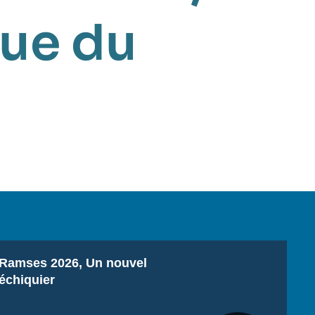
ue du
Titre
Ramses 2026, Un nouvel
échiquier