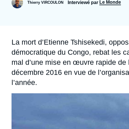
Jeudi 17 septembre 2026 17:30
Le Monde
Interviewé par
Thierry VIRCOULON
Partenariats et réseaux
Intelligence artificielle
Nous soutenir en tant que professionnel
Guerre en Ukraine
OTAN
Accroche
La mort d’Etienne Tshisekedi, oppos
démocratique du Congo, rebat les car
mal d’une mise en œuvre rapide de l
décembre 2016 en vue de l’organisati
l’année.
Image
principale
médiatique