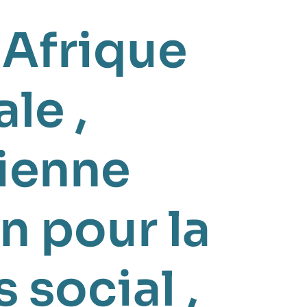
,
Afrique
ale
,
ienne
n pour la
s social
,