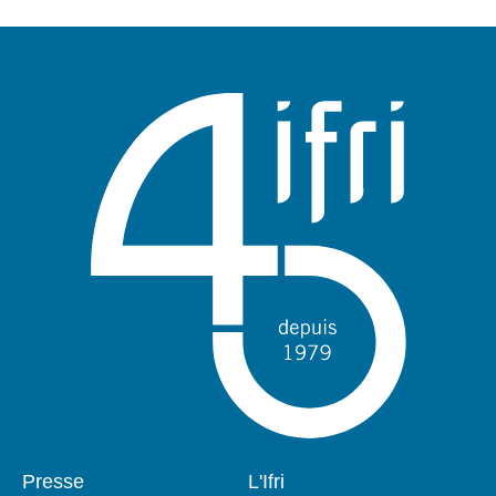
Pied
Presse
Navigation
L'Ifri