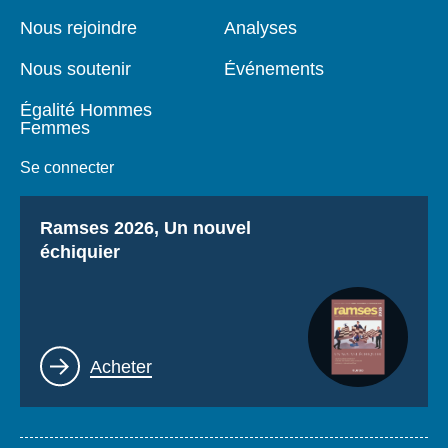
de
principale
page
Nous rejoindre
Analyses
Nous soutenir
Événements
Égalité Hommes
Femmes
Se connecter
Titre
Ramses 2026, Un nouvel
échiquier
Lien
Acheter