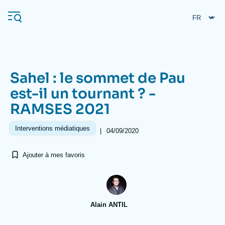
Aller
Panneau de gestion des cookies
au
contenu
principal
Sahel : le sommet de Pau
Navigation
est-il un tournant ? -
principale
RAMSES 2021
L'Ifri
Interventions médiatiques
|
04/09/2020
Analyses
Ajouter à mes favoris
À propos de l'Ifri
Recherches fréquentes
Événements
L'Ifri en bref
Proche-Orient
Alain ANTIL