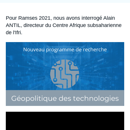
Se connecter
Nous soutenir
Accroche
Pour Ramses 2021, nous avons interrogé Alain
ANTIL, directeur du Centre Afrique subsaharienne
de l'Ifri.
Image
principale
médiatique