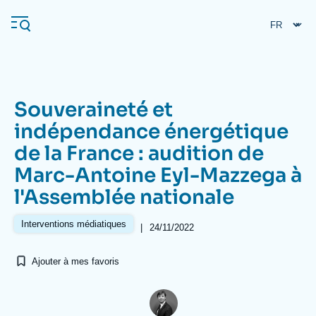
Aller
Panneau de gestion des cookies
au
contenu
principal
Souveraineté et
Navigation
indépendance énergétique
principale
de la France : audition de
L'Ifri
Marc-Antoine Eyl-Mazzega à
l'Assemblée nationale
Analyses
À propos de l'Ifri
Recherches fréquentes
Interventions médiatiques
|
24/11/2022
Événements
L'Ifri en bref
Proche-Orient
Ajouter à mes favoris