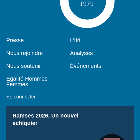
Pied
Presse
Navigation
L'Ifri
de
principale
page
Nous rejoindre
Analyses
Nous soutenir
Événements
Égalité Hommes
Femmes
Se connecter
Titre
Ramses 2026, Un nouvel
échiquier