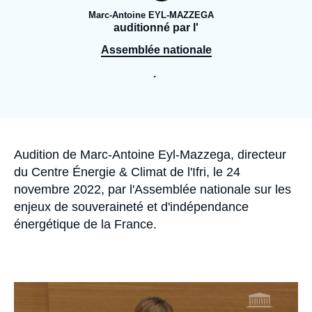
Se connecter
Marc-Antoine EYL-MAZZEGA
auditionné par l'
Nous soutenir
Assemblée nationale
.
Accroche
Audition de Marc-Antoine Eyl-Mazzega, directeur
du Centre Énergie & Climat de l'Ifri, le 24
novembre 2022, par l'Assemblée nationale sur les
enjeux de souveraineté et d'indépendance
énergétique de la France.
Image
principale
médiatique