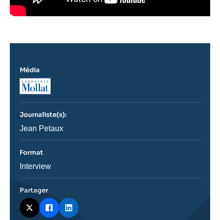
Média
Logo
Journaliste(s):
Journaliste
Jean Petaux
Format
Catégorie
Interview
journalistique
Partager