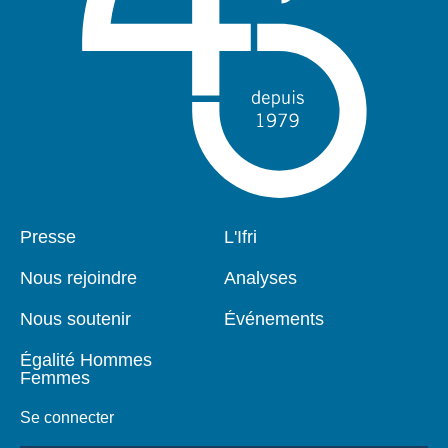
Pied
Presse
Navigation
L'Ifri
de
principale
page
Nous rejoindre
Analyses
Nous soutenir
Événements
Égalité Hommes
Femmes
Se connecter