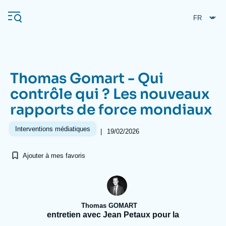
Aller
Panneau de gestion des cookies
au
contenu
principal
Thomas Gomart - Qui
Navigation
contrôle qui ? Les nouveaux
principale
rapports de force mondiaux
L'Ifri
Interventions médiatiques
|
19/02/2026
Analyses
Ajouter à mes favoris
À propos de l'Ifri
Recherches fréquentes
Événements
L'Ifri en bref
Proche-Orient
Thomas GOMART
entretien avec Jean Petaux pour la