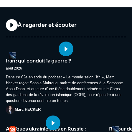
Titre
À regarder et écouter
Image
Logo
principale
Iran : qui conduit la guerre ?
médiatique
août 2026
Accroche
Dans ce 62e épisode du podcast « Le monde selon l'Ifri », Marc
Hecker reçoit Sophia Mahroug, maître de conférences à la Sorbonne
Abou Dhabi et auteure d'une thèse doublement primée sur le Corps
des gardiens de la révolution islamique (CGRI), pour répondre à une
question devenue centrale en temps
Photo
Marc HECKER
Image
Image
Logo
Logo
Attaques ukrainiennes en Russie :
Retour d
principale
principale