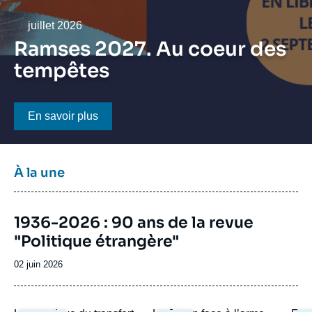
Se connecter
Date
juillet 2026
Nous soutenir
Ramses 2027. Au coeur des
tempêtes
Bouton CTA
En savoir plus
Titre
À la une
bloc
à
Image
la
1936-2026 : 90 ans de la revue
de
une
"Politique étrangère"
couverture
de
la
Date
02 juin 2026
publication
de
publication