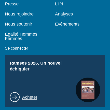
Pied
Presse
Navigation
L'Ifri
de
principale
page
Nous rejoindre
Analyses
Nous soutenir
Événements
Égalité Hommes
Femmes
Se connecter
Titre
Ramses 2026, Un nouvel
échiquier
Lien
Acheter