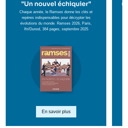
en
"
Un nouvel échiquier"
e
La 
savoir
sa
Chaque année, le Ramses donne les clés et
plus
repères indispensables pour décrypter les
pl
évolutions du monde. Ramses 2026, Paris,
Ifri/Dunod, 384 pages, septembre 2025
Image
en
savoir
plus
Lien en savoir plus
En savoir plus