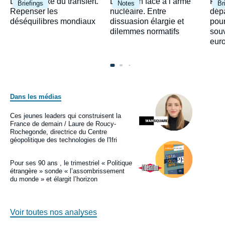
Image
Image
Ima
Le paradoxe du transfert.
Le Japon face à l’arme
Fra
Briefings
Notes
Br
principale
principale
prin
Repenser les
nucléaire. Entre
dépa
déséquilibres mondiaux
dissuasion élargie et
pour
dilemmes normatifs
sou
eur
Dans les médias
Image
principale
médiatique
Ces jeunes leaders qui construisent la
Logo
France de demain / Laure de Roucy-
Rochegonde, directrice du Centre
géopolitique des technologies de l'Ifri
Image
principale
médiatique
Pour ses 90 ans , le trimestriel « Politique
Logo
étrangère » sonde « l’assombrissement
du monde » et élargit l’horizon
Voir toutes nos analyses