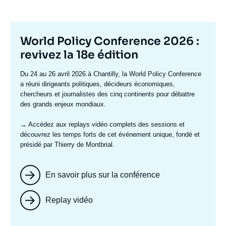
Titre
World Policy Conference 2026 :
mis
revivez la 18e édition
en
Texte
Du 24 au 26 avril 2026 à Chantilly, la World Policy Conference
avant
accroche
a réuni dirigeants politiques, décideurs économiques,
chercheurs et journalistes des cinq continents pour débattre
des grands enjeux mondiaux.
→ Accédez aux replays vidéo complets
des sessions et
découvrez les temps forts de cet événement unique, fondé et
présidé par Thierry de Montbrial.
En savoir plus sur la conférence
Replay vidéo