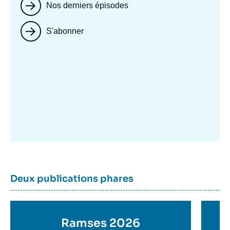
Nos derniers épisodes
S'abonner
Image
mis
en
avant
Dernière
Titre
Deux publications phares
parutions
container
Titre
Ramses 2026
Ti