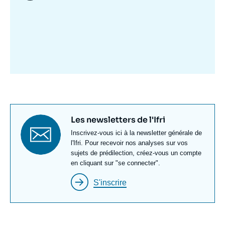
Image
mis
en
avant
Titre
Les newsletters de l'Ifri
newsletter
Texte
Inscrivez-vous ici à la newsletter générale de
Newsletter
l'Ifri. Pour recevoir nos analyses sur vos
sujets de prédilection, créez-vous un compte
en cliquant sur "se connecter".
S'inscrire