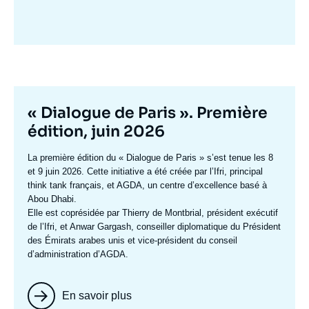
Image
mis
en
avant
Titre
« Dialogue de Paris ». Première
mis
édition, juin 2026
en
Texte
La première édition du
« Dialogue de Paris »
s’est tenue les 8
avant
accroche
et 9 juin 2026. Cette initiative a été créée par l’Ifri, principal
think tank français, et AGDA, un centre d’excellence basé à
Abou Dhabi.
Elle est coprésidée par
Thierry de Montbrial
, président exécutif
de l’Ifri, et
Anwar Gargash
, conseiller diplomatique du Président
des Émirats arabes unis et vice-président du conseil
d’administration d’AGDA.
En savoir plus