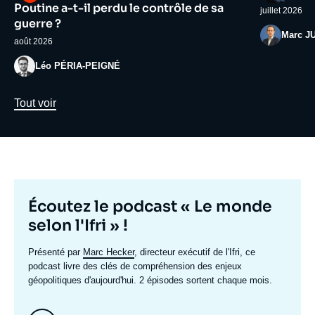
médiatique
médiatiqu
Poutine a-t-il perdu le contrôle de sa
juillet 2026
guerre ?
Photo
Marc J
août 2026
Photo
Léo PÉRIA-PEIGNÉ
Lien
Tout voir
Titre
Écoutez le podcast « Le monde
mis
selon l'Ifri » !
en
Texte
Présenté par
Marc Hecker
, directeur exécutif de l'Ifri, ce
avant
accroche
podcast livre des clés de compréhension des enjeux
géopolitiques d'aujourd'hui. 2 épisodes sortent chaque mois.