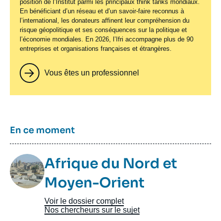
position de l’Institut parmi les principaux
think tanks
mondiaux.
En bénéficiant d’un réseau et d’un savoir-faire reconnus à
l’international, les donateurs affinent leur compréhension du
risque géopolitique et ses conséquences sur la politique et
l’économie mondiales. En 2026, l’Ifri accompagne plus de 90
entreprises et organisations françaises et étrangères.
Vous êtes un professionnel
Titre
En ce moment
Image
Afrique du Nord et
Taxonomie
Moyen-Orient
Voir le dossier complet
Nos chercheurs sur le sujet