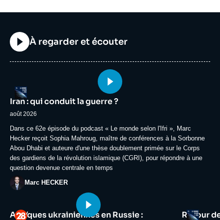
Titre
À regarder et écouter
Image
Logo
principale
Iran : qui conduit la guerre ?
médiatique
août 2026
Accroche
Dans ce 62e épisode du podcast « Le monde selon l'Ifri », Marc
Hecker reçoit Sophia Mahroug, maître de conférences à la Sorbonne
Abou Dhabi et auteure d'une thèse doublement primée sur le Corps
des gardiens de la révolution islamique (CGRI), pour répondre à une
question devenue centrale en temps
Photo
Marc HECKER
Image
Image
Logo
Logo
Attaques ukrainiennes en Russie :
Retour d
principale
principale