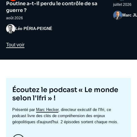
médiatique
médiatiqu
Poutine a-t-il perdu le contrôle de sa
juillet 2026
guerre ?
Photo
Marc J
août 2026
Photo
Léo PÉRIA-PEIGNÉ
Lien
Tout voir
Titre
Écoutez le podcast « Le monde
mis
selon l'Ifri » !
en
Texte
Présenté par
Marc Hecker
, directeur exécutif de l'Ifri, ce
avant
accroche
podcast livre des clés de compréhension des enjeux
géopolitiques d'aujourd'hui. 2 épisodes sortent chaque mois.