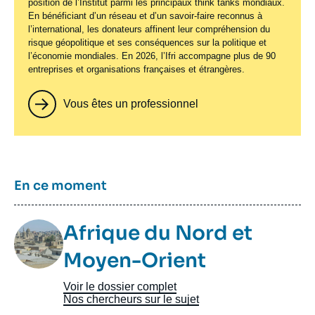
position de l’Institut parmi les principaux
think tanks
mondiaux.
En bénéficiant d’un réseau et d’un savoir-faire reconnus à
l’international, les donateurs affinent leur compréhension du
risque géopolitique et ses conséquences sur la politique et
l’économie mondiales. En 2026, l’Ifri accompagne plus de 90
entreprises et organisations françaises et étrangères.
Vous êtes un professionnel
Titre
En ce moment
Image
Afrique du Nord et
Taxonomie
Moyen-Orient
Voir le dossier complet
Nos chercheurs sur le sujet