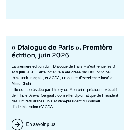
Image
mis
en
avant
Titre
« Dialogue de Paris ». Première
mis
édition, juin 2026
en
Texte
La première édition du
« Dialogue de Paris »
s’est tenue les 8
avant
accroche
et 9 juin 2026. Cette initiative a été créée par l’Ifri, principal
think tank français, et AGDA, un centre d’excellence basé à
Abou Dhabi.
Elle est coprésidée par
Thierry de Montbrial
, président exécutif
de l’Ifri, et
Anwar Gargash
, conseiller diplomatique du Président
des Émirats arabes unis et vice-président du conseil
d’administration d’AGDA.
En savoir plus