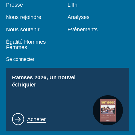
Pied
Presse
Navigation
L'Ifri
de
principale
page
Nous rejoindre
Analyses
Nous soutenir
Événements
Égalité Hommes
Femmes
Se connecter
Titre
Ramses 2026, Un nouvel
échiquier
Lien
Acheter