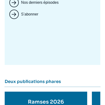
Nos derniers épisodes
S'abonner
Image
mis
en
avant
Dernière
Titre
Deux publications phares
parutions
container
Titre
Ramses 2026
Ti