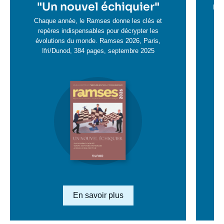
en
"
Un nouvel échiquier"
e
La 
savoir
sa
Chaque année, le Ramses donne les clés et
plus
repères indispensables pour décrypter les
pl
évolutions du monde. Ramses 2026, Paris,
Ifri/Dunod, 384 pages, septembre 2025
Image
en
savoir
plus
Lien en savoir plus
En savoir plus