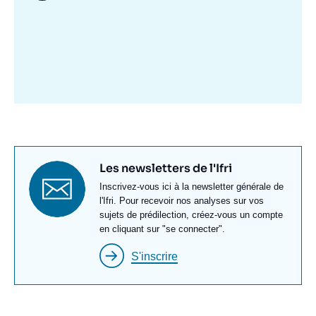
Image
mis
en
avant
Titre
Les newsletters de l'Ifri
newsletter
Texte
Inscrivez-vous ici à la newsletter générale de
Newsletter
l'Ifri. Pour recevoir nos analyses sur vos
sujets de prédilection, créez-vous un compte
en cliquant sur "se connecter".
S'inscrire