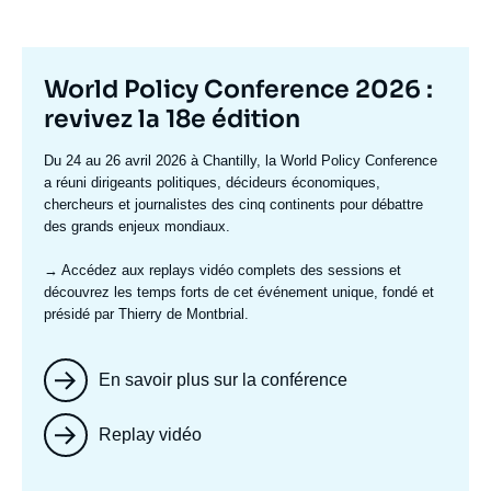
Titre
World Policy Conference 2026 :
mis
revivez la 18e édition
en
Texte
Du 24 au 26 avril 2026 à Chantilly, la World Policy Conference
avant
accroche
a réuni dirigeants politiques, décideurs économiques,
chercheurs et journalistes des cinq continents pour débattre
des grands enjeux mondiaux.
→ Accédez aux replays vidéo complets
des sessions et
découvrez les temps forts de cet événement unique, fondé et
présidé par Thierry de Montbrial.
En savoir plus sur la conférence
Replay vidéo