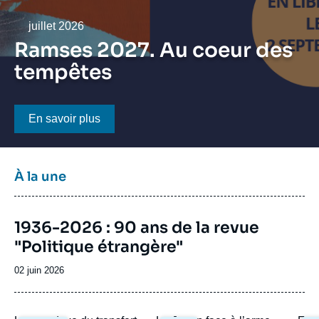
Se connecter
Date
juillet 2026
Nous soutenir
Ramses 2027. Au coeur des
tempêtes
Bouton CTA
En savoir plus
Titre
À la une
bloc
à
Image
la
1936-2026 : 90 ans de la revue
de
une
"Politique étrangère"
couverture
de
la
Date
02 juin 2026
publication
de
publication