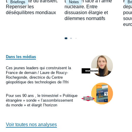
Image
Image
Ima
Le paradoxe du transfert.
Le Japon face à l’arme
Fra
Briefings
Notes
Br
principale
principale
prin
Repenser les
nucléaire. Entre
dépa
déséquilibres mondiaux
dissuasion élargie et
pour
dilemmes normatifs
sou
eur
Dans les médias
Image
principale
médiatique
Ces jeunes leaders qui construisent la
Logo
France de demain / Laure de Roucy-
Rochegonde, directrice du Centre
géopolitique des technologies de l'Ifri
Image
principale
médiatique
Pour ses 90 ans , le trimestriel « Politique
Logo
étrangère » sonde « l’assombrissement
du monde » et élargit l’horizon
Voir toutes nos analyses