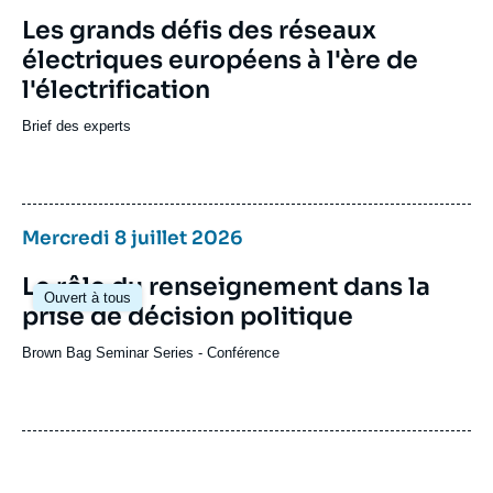
Rencontres de l’Esplanade des
Les grands défis des réseaux
Invalides
électriques européens à l'ère de
Conférence
l'électrification
Voir plus
Brief des experts
Vendredi 28 novembre 2025
08:45 - 15:30
Mercredi 8 juillet 2026
Les politiques africaines de
Le rôle du renseignement dans la
Sur invitation
Ouvert à tous
l’Allemagne et de la France dans un
prise de décision politique
monde multipolaire
Brown Bag Seminar Series
-
Conférence
Conférence
Voir plus