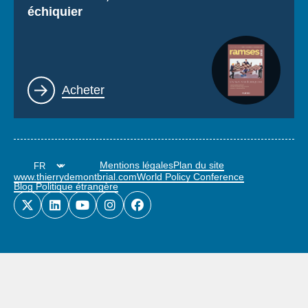
échiquier
Lien
Acheter
Mentions légales
Plan du site
www.thierrydemontbrial.com
World Policy Conference
Blog Politique étrangère