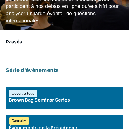
Se connecter
participent à nos débats en ligne ou/et à l'Ifri pour
analyser un large éventail de questions
Nous soutenir
internationales.
Passés
Mardi 9 décembre 2025
09:00 - 12:00
Série d'événements
Les Dialogues des Amis de l'Ifri -
Restreint
édition 2025
Ouvert à tous
Conférence
Brown Bag Seminar Series
Voir plus
Restreint
Événements de la Présidence