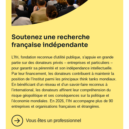
Déjeuner-débat avec Emmanuelle
Sur invitation
Wargon, Présidente de la
Commission de régulation de
l'énergie
Soutenez une recherche
Petit-déjeuner/déjeuner/dîner-débat
française indépendante
Voir plus
L'Ifri, fondation reconnue d'utilité publique, s'appuie en grande
partie sur des donateurs privés – entreprises et particuliers –
pour garantir sa pérennité et son indépendance intellectuelle.
Par leur financement, les donateurs contribuent à maintenir la
position de l’Institut parmi les principaux
think tanks
mondiaux.
Mardi 25 novembre 2025
09:00 - 10:00
En bénéficiant d’un réseau et d’un savoir-faire reconnus à
l’international, les donateurs affinent leur compréhension du
Cycle « Ce qui fait bouger
risque géopolitique et ses conséquences sur la politique et
Ouvert à tous
l’Allemagne » - Quel avenir pour la
l’économie mondiales. En 2026, l’Ifri accompagne plus de 90
entreprises et organisations françaises et étrangères.
transition énergétique ?
Interventions à l'extérieur
Vous êtes un professionnel