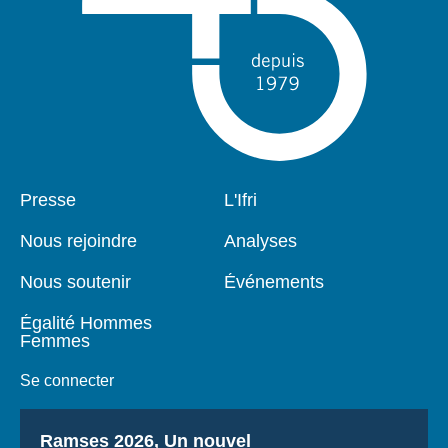
Pied
Presse
Navigation
L'Ifri
de
principale
page
Nous rejoindre
Analyses
Nous soutenir
Événements
Égalité Hommes
Femmes
Se connecter
Titre
Ramses 2026, Un nouvel