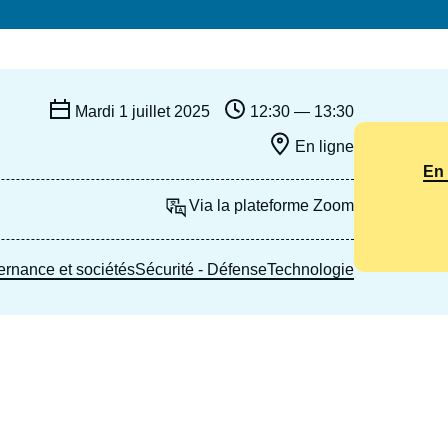
Ramses
Europe
R
S
Politique étrangère
Russie - Eurasie
D
T
Podcast
Afrique du Nord et Moyen-Orient
Mardi 1 juillet 2025
12:30 — 13:30
En ligne
En 
Via la plateforme Zoom
rnance et sociétés
Sécurité - Défense
Technologie