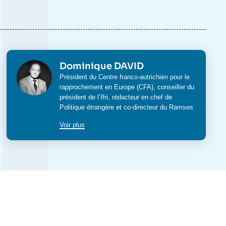
Photo
Dominique DAVID
Intitulé
Président du
Centre franco-autrichien pour le
du
rapprochement en Europe (CFA)
,
conseiller du
poste
président de l’Ifri, rédacteur en chef de
Politique étrangère
et co-directeur du
Ramses
Voir plus