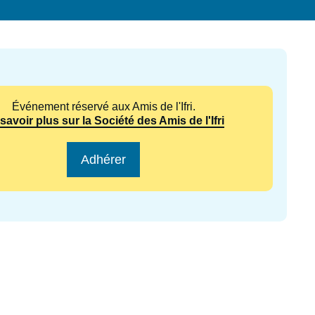
ecrutement
écurité - Défense
ocuments de référence
echnologie
Événement réservé aux Amis de l'Ifri.
savoir plus sur la Société des Amis de l'Ifri
Adhérer