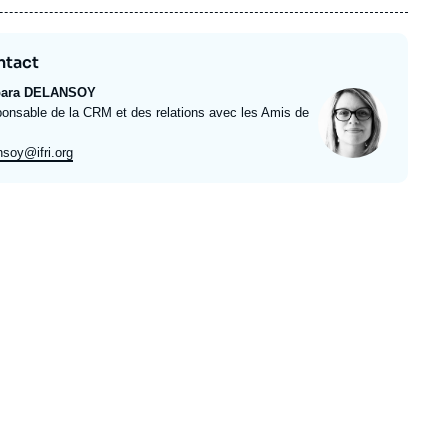
ntact
bara DELANSOY
Photo
ulé
onsable de la CRM et des relations avec les Amis de
e
l
nsoy@ifri.org
rt