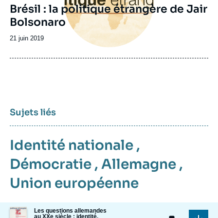
Brésil : la politique étrangère de Jair
Bolsonaro
Date
21 juin 2019
de
publication
Sujets liés
Identité nationale
,
Démocratie
,
Allemagne
,
Union européenne
Image
Les questions allemandes
au XXe siècle : identité,