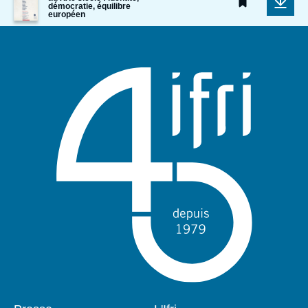
de
démocratie, équilibre
couverture
européen
de
la
publication