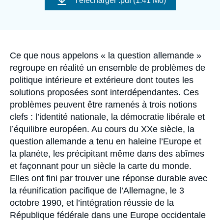
Télécharger
.pdf (1.41 Mo)
Se connecter
couverture
de
la
publication
Nous soutenir
Accroche
Ce que nous appelons « la question allemande »
regroupe en réalité un ensemble de problèmes de
politique intérieure et extérieure dont toutes les
solutions proposées sont interdépendantes. Ces
problèmes peuvent être ramenés à trois notions
clefs : l’identité nationale, la démocratie libérale et
l’équilibre européen. Au cours du XXe siècle, la
question allemande a tenu en haleine l’Europe et
la planète, les précipitant même dans des abîmes
et façonnant pour un siècle la carte du monde.
Elles ont fini par trouver une réponse durable avec
la réunification pacifique de l’Allemagne, le 3
octobre 1990, et l’intégration réussie de la
République fédérale dans une Europe occidentale