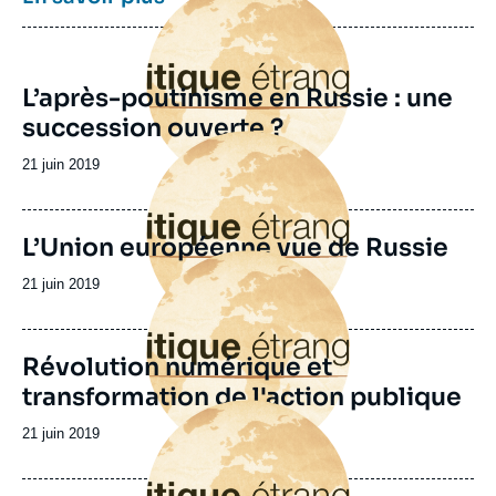
principale
L’après-poutinisme en Russie : une
succession ouverte ?
Image
principale
Date
21 juin 2019
de
publication
L’Union européenne vue de Russie
Image
principale
Date
21 juin 2019
de
publication
Révolution numérique et
transformation de l'action publique
Image
principale
Date
21 juin 2019
de
publication