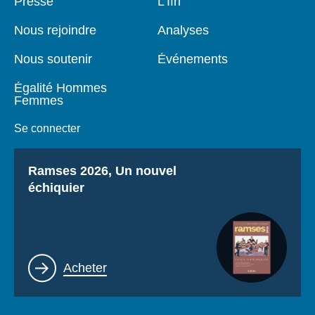
Pied
Presse
Navigation
L'Ifri
de
principale
page
Nous rejoindre
Analyses
Nous soutenir
Événements
Égalité Hommes
Femmes
Se connecter
Titre
Ramses 2026, Un nouvel
échiquier
Lien
Acheter