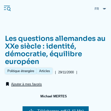
Aller
Panneau de gestion des cookies
au
contenu
principal
Les questions allemandes au
Navigation
XXe siècle : identité,
principale
démocratie, équilibre
L'Ifri
européen
Analyses
Politique étrangère
Articles
|
Date
29/11/2000
|
Références
de
À propos de l'Ifri
Recherches fréquentes
publication
Ajouter à mes favoris
Événements
L'Ifri en bref
Proche-Orient
Michael MERTES
Image
de