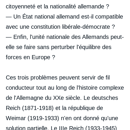
citoyenneté et la nationalité allemande ?
— Un État national allemand est-il compatible
avec une constitution libérale-démocrate ?
— Enfin, l'unité nationale des Allemands peut-
elle se faire sans perturber l'équilibre des
forces en Europe ?
Image
de
couverture
de
Ces trois problèmes peuvent servir de fil
la
publication
conducteur tout au long de l'histoire complexe
de l'Allemagne du XXe siècle. Le deutsches
Reich (1871-1918) et la république de
Michael MERTES, « Les questions
Weimar (1919-1933) n'en ont donné qu'une
allemandes au XXe siècle : identité,
démocratie, équilibre européen », Politique
solution partielle. Le IIIe Reich (1933-1945)
étrangère, Articles, Ifri, 29 novembre 2000.