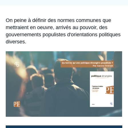
la
Se connecter
publication
Nous soutenir
Accroche
On peine à définir des normes communes que
mettraient en oeuvre, arrivés au pouvoir, des
gouvernements populistes d'orientations politiques
diverses.
Image
principale