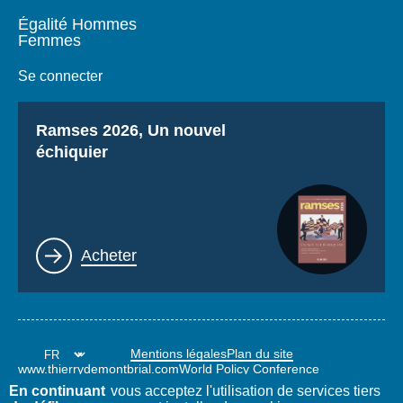
Égalité Hommes
Femmes
Se connecter
Titre
Ramses 2026, Un nouvel
échiquier
Lien
Acheter
Mentions légales
Plan du site
www.thierrydemontbrial.com
World Policy Conference
Blog Politique étrangère
En continuant
vous acceptez l'utilisation de services tiers