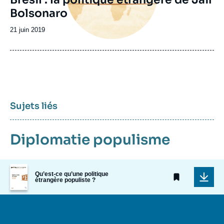
Bolsonaro
Date
21 juin 2019
de
publication
Sujets liés
Diplomatie
populisme
Image
Qu’est-ce qu’une politique
de
étrangère populiste ?
couverture
de
la
publication