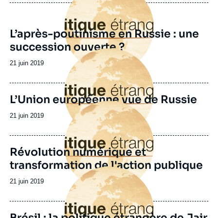
L’après-poutinisme en Russie : une
succession ouverte ?
Image
principale
Date
21 juin 2019
de
publication
L’Union européenne vue de Russie
Image
principale
Date
21 juin 2019
de
publication
Révolution numérique et
transformation de l'action publique
Image
principale
Date
21 juin 2019
de
publication
Brésil : la politique étrangère de Jair