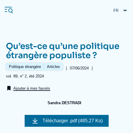
Aller
Panneau de gestion des cookies
au
contenu
principal
Qu’est-ce qu’une politique
Navigation
étrangère populiste ?
principale
L'Ifri
Politique étrangère
Articles
|
Date
07/06/2024
|
de
Références
vol. 89, n° 2, été 2024
publication
Analyses
Ajouter à mes favoris
À propos de l'Ifri
Recherches fréquentes
Sandra DESTRADI
Événements
L'Ifri en bref
Proche-Orient
Image
de
Télécharger
.pdf (485.27 Ko)
couverture
de