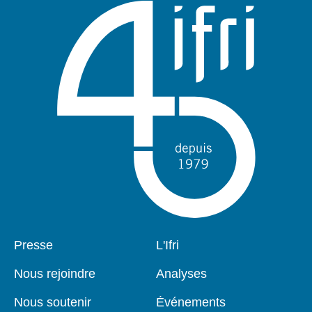
Pied
Presse
Navigation
L'Ifri
de
principale
page
Nous rejoindre
Analyses
Nous soutenir
Événements