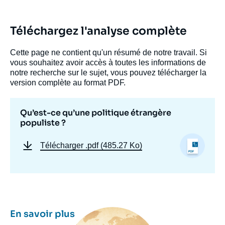
Téléchargez l'analyse complète
Cette page ne contient qu'un résumé de notre travail. Si
vous souhaitez avoir accès à toutes les informations de
notre recherche sur le sujet, vous pouvez télécharger la
version complète au format PDF.
Image
de
couverture
de
Qu’est-ce qu’une politique étrangère
la
populiste ?
publication
Télécharger
.pdf (485.27 Ko)
Sandra DESTRADI, « Qu’est-ce qu’une
politique étrangère populiste ? », Politique
étrangère, Articles, Ifri, 7 juin 2024.
Copier
Image
En savoir plus
principale