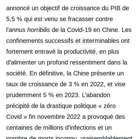
de
annoncé un objectif de croissance du PIB de
la
publication
5,5 % qui est venu se fracasser contre
l’
annus horribilis
de la Covid-19 en Chine. Les
Marc JULIENNE, « Xi Jinping : les défis du
confinements successifs et interminables ont
troisième mandat », Articles, Ifri, 2 mai
fortement entravé la productivité, en plus
2023.
Copier
d’alimenter un profond ressentiment dans la
société. En définitive, la Chine présente un
taux de croissance de 3 % en 2022, et vise
prudemment 5 % en 2023. L’abandon
précipité de la drastique politique « zéro
Covid » fin novembre 2022 a provoqué des
centaines de millions d’infections et un
nombre de morts inconnu, vraisemblablement