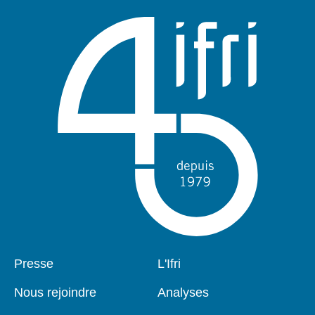
Pied
Presse
Navigation
L'Ifri
de
principale
page
Nous rejoindre
Analyses