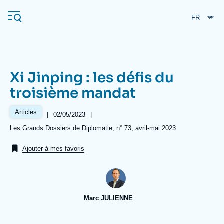
Aller
Panneau de gestion des cookies
au
contenu
principal
Xi Jinping : les défis du
Navigation
troisième mandat
principale
L'Ifri
Articles
|
Date
02/05/2023
|
de
Références
Les Grands Dossiers de Diplomatie, n° 73, avril-mai 2023
publication
Analyses
Ajouter à mes favoris
À propos de l'Ifri
Recherches fréquentes
Événements
L'Ifri en bref
Proche-Orient
Marc JULIENNE
Image