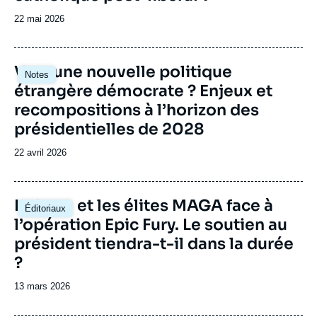
Date
22 mai 2026
de
publication
Image
Vers une nouvelle politique
Notes
principale
étrangère démocrate ? Enjeux et
recompositions à l’horizon des
présidentielles de 2028
Date
22 avril 2026
de
publication
Image
La base et les élites MAGA face à
Éditoriaux
principale
l’opération Epic Fury. Le soutien au
président tiendra-t-il dans la durée
?
Date
13 mars 2026
de
publication