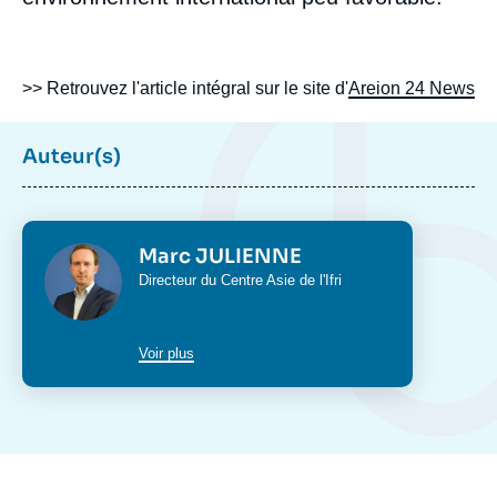
>> Retrouvez l'article intégral sur le site d'
Areion 24 News
Auteur(s)
Photo
Marc JULIENNE
Intitulé
Directeur du
Centre Asie
de l'Ifri
du
poste
Voir plus