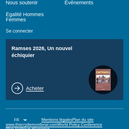
Nous soutenir
Événements
Égalité Hommes
Femmes
Se connecter
Titre
Ramses 2026, Un nouvel
échiquier
Lien
Acheter
Mentions légales
Plan du site
www.thierrydemontbrial.com
World Policy Conference
Blog Politique étrangère