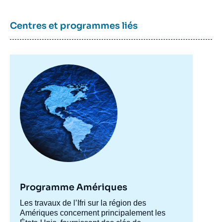
Centres et programmes liés
Image
principale
Programme Amériques
Accroche
Les travaux de l’Ifri sur la région des
centre
Amériques concernent principalement les