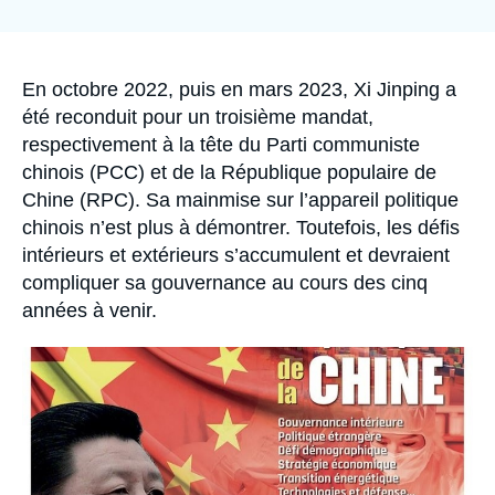
de
Se connecter
couverture
de
la
Nous soutenir
publication
Accroche
En octobre 2022, puis en mars 2023, Xi Jinping a
été reconduit pour un troisième mandat,
respectivement à la tête du Parti communiste
chinois (PCC) et de la République populaire de
Chine (RPC). Sa mainmise sur l’appareil politique
chinois n’est plus à démontrer. Toutefois, les défis
intérieurs et extérieurs s’accumulent et devraient
compliquer sa gouvernance au cours des cinq
années à venir.
Image
principale