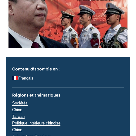
Contenu disponible en :
Français
Régions et thématiques
Thématiques
Sociétés
analyses
Chine
Régions
Taïwan
Politique intérieure chinoise
Chine