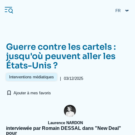
Aller
Panneau de gestion des cookies
au
contenu
principal
Guerre contre les cartels :
Navigation
jusqu'où peuvent aller les
principale
États-Unis ?
L'Ifri
Interventions médiatiques
|
03/12/2025
Analyses
Ajouter à mes favoris
À propos de l'Ifri
Recherches fréquentes
Événements
L'Ifri en bref
Proche-Orient
Laurence NARDON
interviewée par Romain DESSAL dans "New Deal"
pour