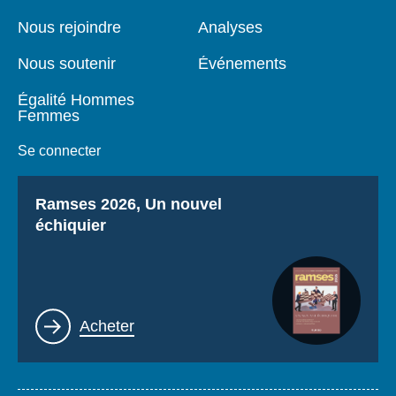
de
principale
page
Nous rejoindre
Analyses
Nous soutenir
Événements
Égalité Hommes
Femmes
Se connecter
Titre
Ramses 2026, Un nouvel
échiquier
Lien
Acheter