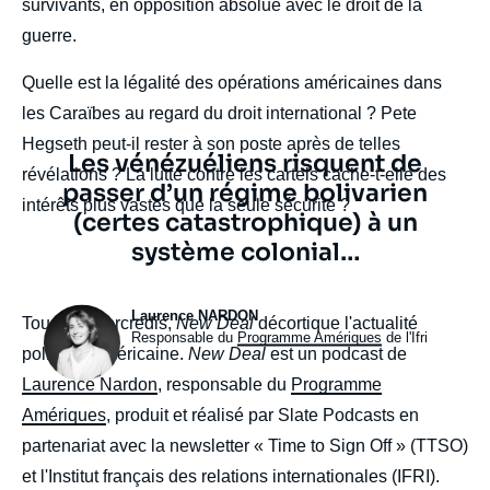
survivants, en opposition absolue avec le droit de la
guerre.
Quelle est la légalité des opérations américaines dans
les Caraïbes au regard du droit international ? Pete
Hegseth peut-il rester à son poste après de telles
Texte
Les vénézuéliens risquent de
révélations ? La lutte contre les cartels cache-t-elle des
citation
passer d’un régime bolivarien
intérêts plus vastes que la seule sécurité ?
(certes catastrophique) à un
système colonial…
Photo
Laurence NARDON
body
Tous les mercredis,
New Deal
décortique l'actualité
Intitulé
Responsable du
Programme Amériques
de l'Ifri
politique américaine.
New Deal
est un podcast de
du
poste
Laurence Nardon
, responsable du
Programme
Amériques
, produit et réalisé par Slate Podcasts en
partenariat avec la newsletter « Time to Sign Off » (TTSO)
et l'Institut français des relations internationales (IFRI).