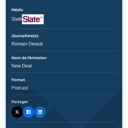
Média
Logo
Nom
Slate
du
journal,
revue
Journaliste(s):
ou
émission
Journaliste
Romain Dessal
Nom de l'émission
Nom
New Deal
de
l'émission
Format
Catégorie
Podcast
journalistique
Partager