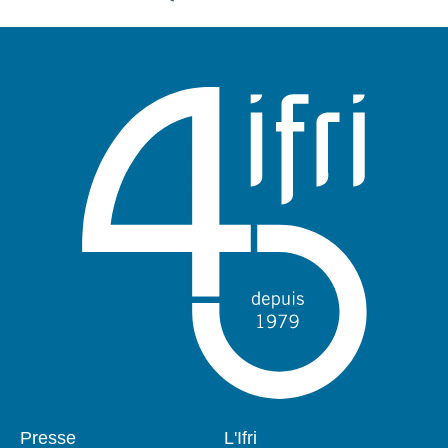
Pied
Presse
Navigation
L'Ifri