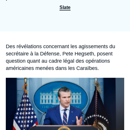
Se connecter
Slate
Nous soutenir
Accroche
Des révélations concernant les agissements du
secrétaire à la Défense, Pete Hegseth, posent
question quant au cadre légal des opérations
américaines menées dans les Caraïbes.
Image
principale
médiatique