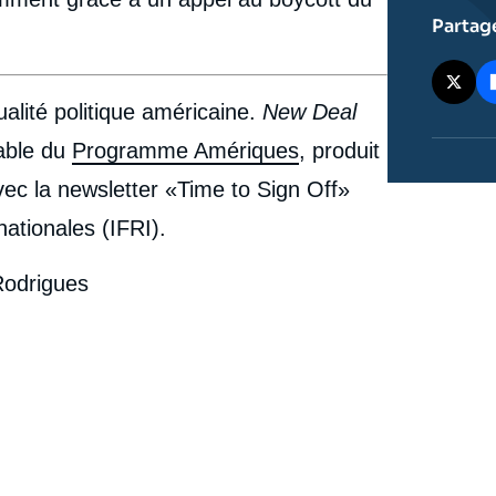
Partag
ualité politique américaine.
New Deal
able du
Programme Amériques
, produit
vec la newsletter «Time to Sign Off»
rnationales (IFRI).
 Rodrigues