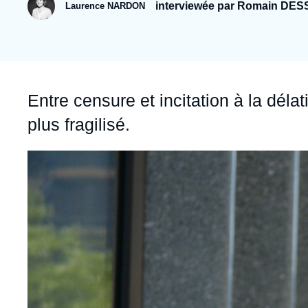
Jeudi 17 septembre 2026 17:30
interviewée par Romain DES
Laurence NARDON
Partenariats et réseaux
Intelligence artificielle
Nous soutenir en tant que professionnel
Guerre en Ukraine
OTAN
Accroche
Entre censure et incitation à la dél
plus fragilisé.
Image
principale
médiatique