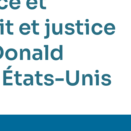
e et
t et justice
Donald
,
États-Unis