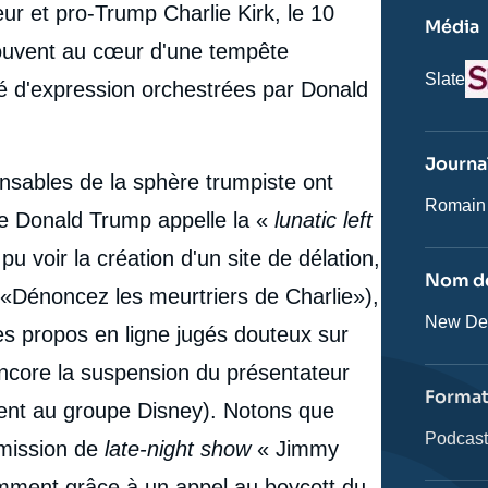
eur et pro-Trump Charlie Kirk, le 10
Média
rouvent au cœur d'une tempête
Lo
Nom
Slate
té d'expression orchestrées par Donald
du
journal,
revue
ou
Journal
émissio
onsables de la sphère trumpiste ont
Journali
Romain
ue Donald Trump appelle la «
lunatic left
u voir la création d'un site de délation,
Nom de
 «Dénoncez les meurtriers de Charlie»),
Nom
New De
es propos en ligne jugés douteux sur
de
l'émissi
 encore la suspension du présentateur
Forma
ent au groupe Disney). Notons que
Catégor
Podcas
émission de
late-night show
« Jimmy
journali
mment grâce à un appel au boycott du