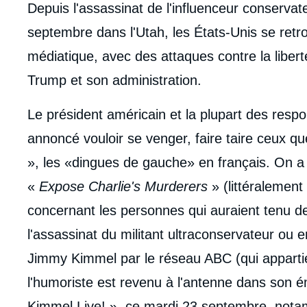
body
Depuis l'assassinat de l'influenceur conservat
septembre dans l'Utah, les États-Unis se ret
médiatique, avec des attaques contre la liber
Trump et son administration.
Le président américain et la plupart des resp
annoncé vouloir se venger, faire taire ceux q
», les «dingues de gauche» en français. On a p
«
Expose Charlie's Murderers
» (littéralement
concernant les personnes qui auraient tenu d
l'assassinat du militant ultraconservateur ou
Jimmy Kimmel par le réseau ABC (qui apparti
l'humoriste est revenu à l'antenne dans son 
Kimmel Live! », ce mardi 23 septembre, nota