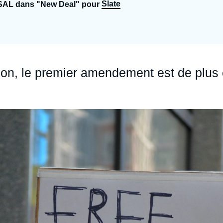
Slate
SAL dans "New Deal" pour
Ramses
Europe
R
S
Politique étrangère
Russie - Eurasie
D
T
Podcast
Afrique du Nord et Moyen-Orient
ation, le premier amendement est de plus