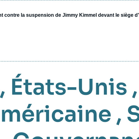
nt contre la suspension de Jimmy Kimmel devant le siège d
,
États-Unis
américaine
,
S