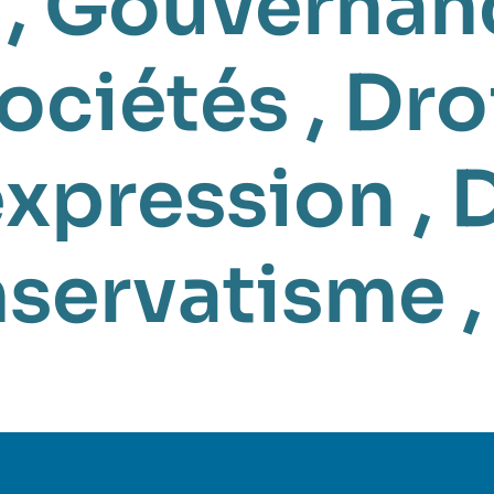
,
Gouvernanc
ociétés
,
Droi
expression
,
servatisme