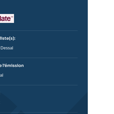
go
iste(s):
n
ste
 Dessal
 l'émission
al
on
t
ie
t
stique