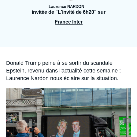
Se connecter
Laurence NARDON
invitée de "L'invité de 6h20" sur
Nous soutenir
France Inter
Accroche
Donald Trump peine à se sortir du scandale
Epstein, revenu dans l'actualité cette semaine ;
Laurence Nardon nous éclaire sur la situation.
Image
principale
médiatique