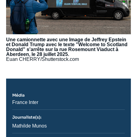
Une camionnette avec une Image de Jeffrey Epstein
et Donald Trump avec le texte "Welcome to Scotland
Donald" s'arrête sur la rue Rosemount Viaduct à
Aberdeen, le 28 juillet 2025.
Euan CHERRY/Shutterstock.com
Média
Nom
France Inter
du
journal,
revue
Journaliste(s):
ou
Journaliste
Mathilde Munos
émission