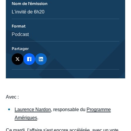
Nom de l'émission
Nom
L'invité de 6h20
de
l'émission
Format
Catégorie
Podcast
journalistique
Partager
body
Avec :
Laurence Nardon
, responsable du
Programme
Amériques
.
Ce mardi, l'affaire s'est encore accélérée, avec un vote