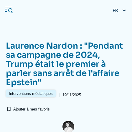
Aller
Panneau de gestion des cookies
au
contenu
principal
Laurence Nardon : "Pendant
Navigation
sa campagne de 2024,
principale
Trump était le premier à
L'Ifri
parler sans arrêt de l'affaire
Epstein"
Analyses
À propos de l'Ifri
Recherches fréquentes
Interventions médiatiques
|
19/11/2025
Événements
L'Ifri en bref
Proche-Orient
Ajouter à mes favoris