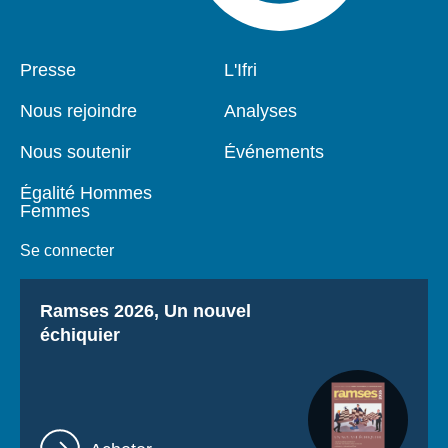
Pied
Presse
Navigation
L'Ifri
de
principale
page
Nous rejoindre
Analyses
Nous soutenir
Événements
Égalité Hommes
Femmes
Se connecter
Titre
Ramses 2026, Un nouvel
échiquier