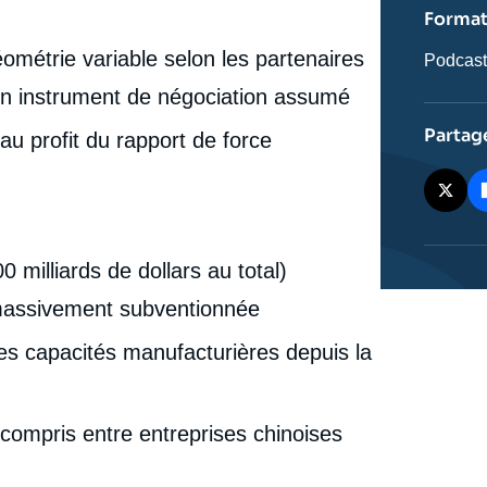
ou
Forma
émissio
ométrie variable selon les partenaires
Catégor
Podcas
journali
té un instrument de négociation assumé
Partag
u profit du rapport de force
milliards de dollars au total)
 massivement subventionnée
es capacités manufacturières depuis la
 compris entre entreprises chinoises