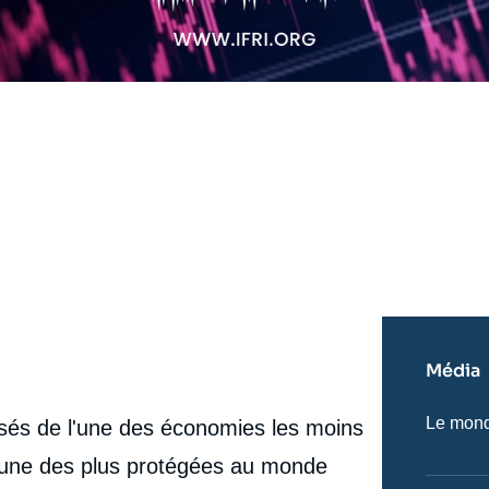
Média
Nom
Le monde
ssés de l'une des économies les moins
du
journal,
l'une des plus protégées au monde
revue