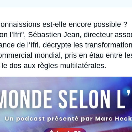
Ramses
Europe
R
S
Politique étrangère
Russie - Eurasie
D
T
connaissions est-elle encore possible ?
Podcast
Afrique du Nord et Moyen-Orient
 l'Ifri",
Sébastien Jean
, directeur asso
ance de l'Ifri, décrypte les transformatio
ommercial mondial, pris en étau entre le
 le dos aux règles multilatérales.