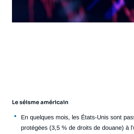
URL
de
Spotify
Le séisme américain
body
En quelques mois, les États-Unis sont pa
protégées (3,5 % de droits de douane) à 