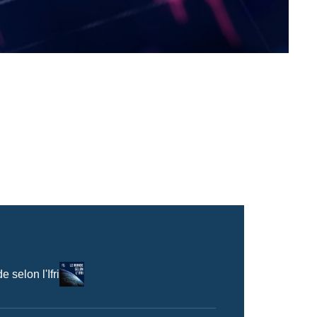
Logo
 selon l'Ifri