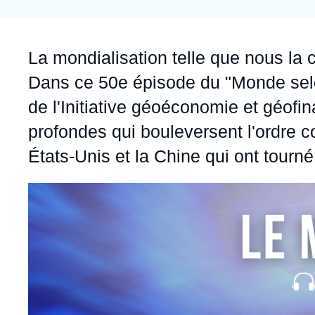
Jeudi 17 septembre 2026 17:30
Partenariats et réseaux
Intelligence artificielle
Nous soutenir en tant que professionnel
Guerre en Ukraine
Accroche
La mondialisation telle que nous la 
OTAN
Dans ce 50e épisode du "Monde selon
de l'Initiative géoéconomie et géofin
profondes qui bouleversent l'ordre c
États-Unis et la Chine qui ont tourné
Image
principale
médiatique