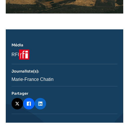
Média
Logo
Nom
RFI
du
journal,
revue
Journaliste(s):
ou
émission
Journaliste
Marie-France Chatin
Partager