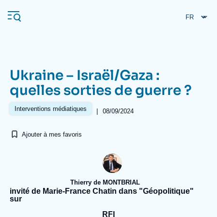
Aller
Panneau de gestion des cookies
au
contenu
principal
Ukraine – Israël/Gaza :
Navigation
quelles sorties de guerre ?
principale
L'Ifri
Interventions médiatiques
|
08/09/2024
Ajouter à mes favoris
Analyses
À propos de l'Ifri
Recherches fréquentes
Événements
L'Ifri en bref
Proche-Orient
Thierry de MONTBRIAL
invité de Marie-France Chatin dans "Géopolitique"
sur
RFI