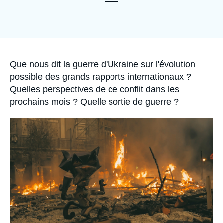
Se connecter
Nous soutenir
Accroche
Que nous dit la guerre d'Ukraine sur l'évolution
possible des grands rapports internationaux ?
Quelles perspectives de ce conflit dans les
prochains mois ? Quelle sortie de guerre ?
Image
principale
médiatique