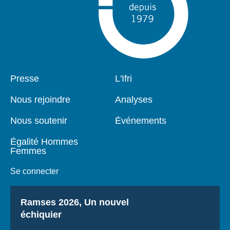
Pied
Presse
Navigation
L'Ifri
de
principale
page
Nous rejoindre
Analyses
Nous soutenir
Événements
Égalité Hommes
Femmes
Se connecter
Titre
Ramses 2026, Un nouvel
échiquier