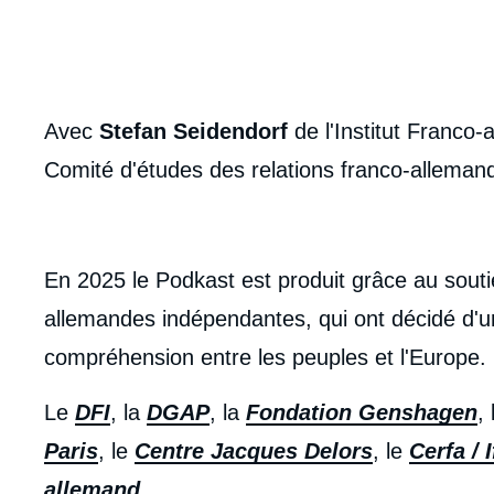
body
Avec
Stefan Seidendorf
de l'Institut Franco-
Comité d'études des relations franco-allemande
En 2025 le Podkast est produit grâce au soutie
allemandes indépendantes, qui ont décidé d'uni
compréhension entre les peuples et l'Europe.
Le
DFI
, la
DGAP
, la
Fondation Genshagen
, l
Paris
, le
Centre Jacques Delors
, le
Cerfa / I
allemand
.