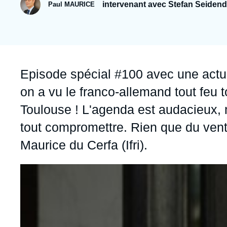
Jeudi 17 septembre 2026 17:30
intervenant avec Stefan Seidend
Paul MAURICE
Partenariats et réseaux
Intelligence artificielle
Nous soutenir en tant que professionnel
Guerre en Ukraine
OTAN
Accroche
Episode spécial #100 avec une actual
on a vu le franco-allemand tout feu t
Toulouse ! L'agenda est audacieux, ma
tout compromettre. Rien que du ven
Maurice
du
Cerfa (Ifri).
Image
principale
médiatique