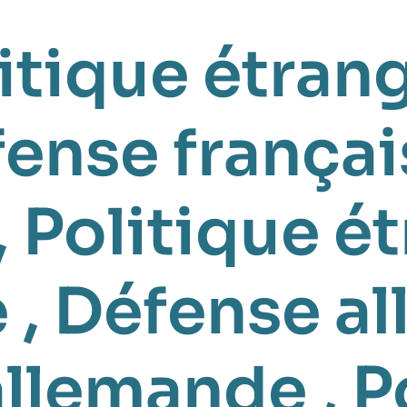
itique étrang
ense françai
,
Politique é
e
,
Défense a
allemande
,
P