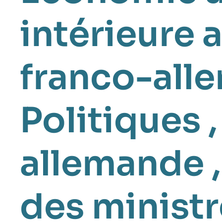
intérieure 
franco-all
Politiques
allemande
des minist