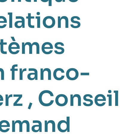
elations
stèmes
 franco-
erz
,
Conseil
llemand