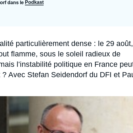
Podkast
orf dans le
Ramses
Europe
R
S
Politique étrangère
Russie - Eurasie
D
T
Podcast
Afrique du Nord et Moyen-Orient
ité particulièrement dense : le 29 août,
out flamme, sous le soleil radieux de
is l'instabilité politique en France peu
t ? Avec
Stefan Seidendorf
du
DFI
et
Pa