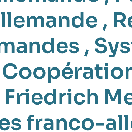
allemande
,
R
emandes
,
Sy
,
Coopération
,
Friedrich M
res franco-a