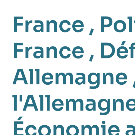
France
,
Pol
France
,
Déf
Allemagne
l'Allemagn
Économie 