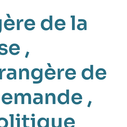
ère de la
se
,
trangère de
llemande
,
olitique