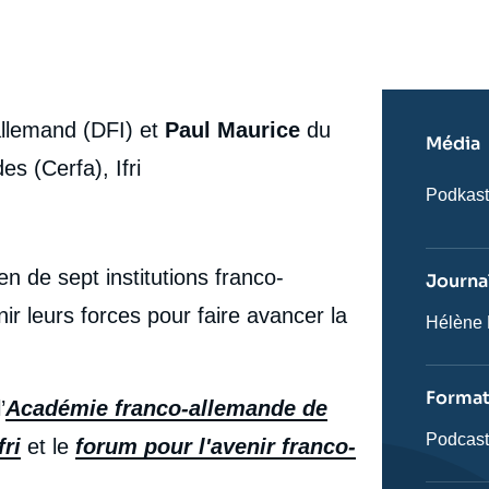
allemand (DFI) et
Paul Maurice
du
Média
s (Cerfa), Ifri
Nom
Podkas
du
journal,
revue
ou
n de sept institutions franco-
Journal
émissio
r leurs forces pour faire avancer la
Journali
Hélène 
Forma
’
Académie franco-allemande de
Catégor
Podcas
fri
et le
forum pour l'avenir franco-
journali