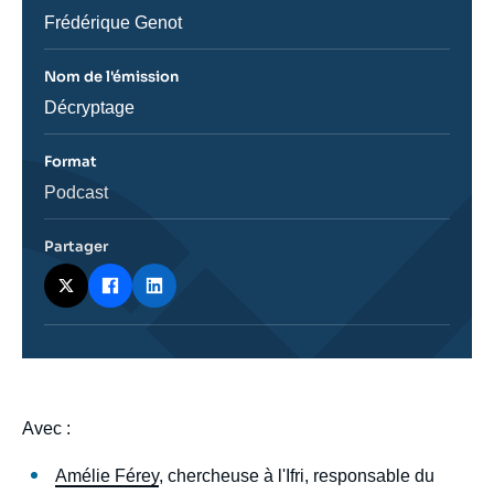
émission
Journaliste
Frédérique Genot
Nom de l'émission
Nom
Décryptage
de
l'émission
Format
Catégorie
Podcast
journalistique
Partager
body
Avec :
Amélie Férey
, chercheuse à l'Ifri, responsable du