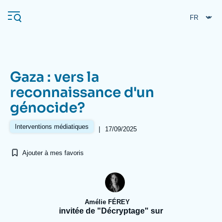
Aller
Panneau de gestion des cookies
au
contenu
principal
Gaza : vers la
Navigation
reconnaissance d'un
principale
génocide?
L'Ifri
Interventions médiatiques
|
17/09/2025
Analyses
Ajouter à mes favoris
À propos de l'Ifri
Recherches fréquentes
Événements
L'Ifri en bref
Proche-Orient
Amélie FÉREY
invitée de "Décryptage" sur