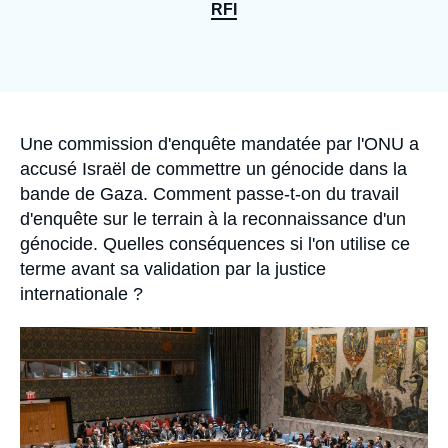
Se connecter
RFI
Nous soutenir
Accroche
Une commission d'enquête mandatée par l'ONU a
accusé Israël de commettre un génocide dans la
bande de Gaza. Comment passe-t-on du travail
d'enquête sur le terrain à la reconnaissance d'un
génocide. Quelles conséquences si l'on utilise ce
terme avant sa validation par la justice
internationale ?
Image
principale
médiatique