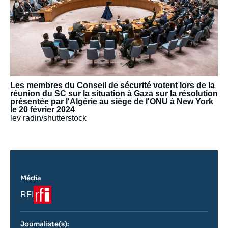
Les membres du Conseil de sécurité votent lors de la
réunion du SC sur la situation à Gaza sur la résolution
présentée par l'Algérie au siège de l'ONU à New York
le 20 février 2024
lev radin/shutterstock
Média
Logo
Nom
RFI
du
journal,
revue
Journaliste(s):
ou