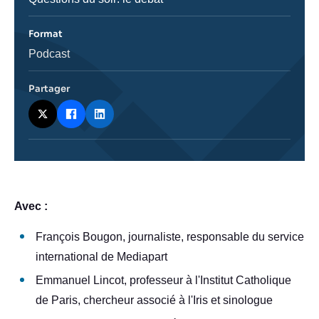
de
l'émission
Format
Catégorie
Podcast
journalistique
Partager
body
Avec :
François Bougon, journaliste, responsable du service
international de Mediapart
Emmanuel Lincot, professeur à l'Institut Catholique
de Paris, chercheur associé à l'Iris et sinologue