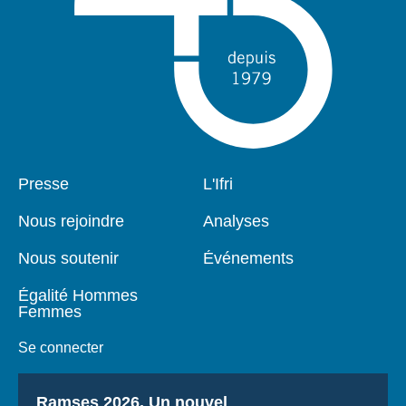
Pied
Presse
Navigation
L'Ifri
de
principale
page
Nous rejoindre
Analyses
Nous soutenir
Événements
Égalité Hommes
Femmes
Se connecter
Titre
Ramses 2026, Un nouvel