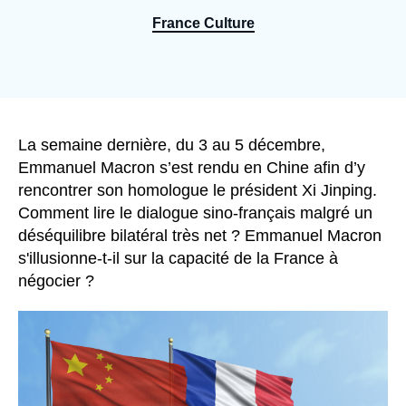
Se connecter
France Culture
Nous soutenir
Accroche
La semaine dernière, du 3 au 5 décembre,
Emmanuel Macron s’est rendu en Chine afin d’y
rencontrer son homologue le président Xi Jinping.
Comment lire le dialogue sino-français malgré un
déséquilibre bilatéral très net ? Emmanuel Macron
s'illusionne-t-il sur la capacité de la France à
négocier ?
Image
principale
médiatique