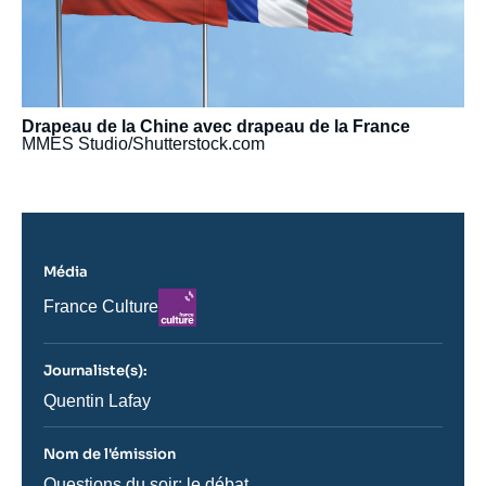
Drapeau de la Chine avec drapeau de la France
MMES Studio/Shutterstock.com
Média
Logo
Nom
France Culture
du
journal,
revue
Journaliste(s):
ou
émission
Journaliste
Quentin Lafay
Nom de l'émission
Nom
Questions du soir: le débat