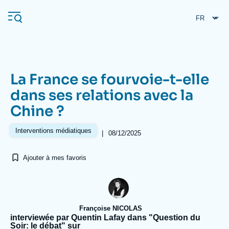
Aller
Panneau de gestion des cookies
au
contenu
principal
La France se fourvoie-t-elle
Navigation
dans ses relations avec la
principale
Chine ?
L'Ifri
Interventions médiatiques
|
08/12/2025
Analyses
Ajouter à mes favoris
À propos de l'Ifri
Recherches fréquentes
Événements
L'Ifri en bref
Proche-Orient
Françoise NICOLAS
interviewée par Quentin Lafay dans "Question du
Soir: le débat" sur