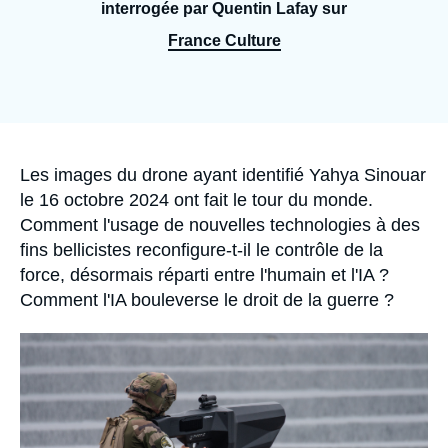
Se connecter
interrogée par Quentin Lafay sur
France Culture
Nous soutenir
Accroche
Les images du drone ayant identifié Yahya Sinouar
le 16 octobre 2024 ont fait le tour du monde.
Comment l'usage de nouvelles technologies à des
fins bellicistes reconfigure-t-il le contrôle de la
force, désormais réparti entre l'humain et l'IA ?
Comment l'IA bouleverse le droit de la guerre ?
Image
principale
médiatique