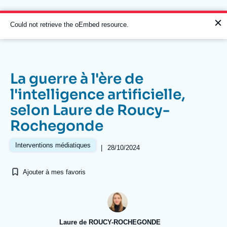
Aller
Panneau de gestion des cookies
au
contenu
Message
Could not retrieve the oEmbed resource.
principal
d'erreur
La guerre à l'ère de
Navigation
l'intelligence artificielle,
principale
selon Laure de Roucy-
L'Ifri
Rochegonde
Analyses
Interventions médiatiques
|
28/10/2024
À propos de l'Ifri
Recherches fréquentes
Ajouter à mes favoris
Événements
L'Ifri en bref
Proche-Orient
Laure de ROUCY-ROCHEGONDE