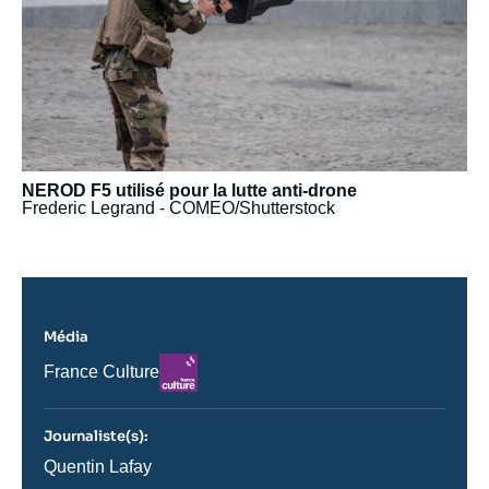
NEROD F5 utilisé pour la lutte anti-drone
Frederic Legrand - COMEO/Shutterstock
Média
Logo
Nom
France Culture
du
journal,
revue
Journaliste(s):
ou
émission
Journaliste
Quentin Lafay