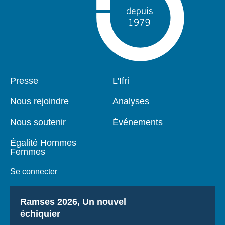
Pied
Presse
Navigation
L'Ifri
de
principale
page
Nous rejoindre
Analyses
Nous soutenir
Événements
Égalité Hommes
Femmes
Se connecter
Titre
Ramses 2026, Un nouvel
échiquier