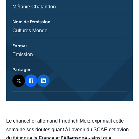
émission
Journaliste
Mélanie Chalandon
Nom de l'émission
Nom
Cultures Monde
de
l'émission
Format
Catégorie
Emission
journalistique
Partager
body
Le chancelier allemand Friedrich Merz exprimait cette
semaine ses doutes quant à l’avenir du SCAF, cet avion
du futur que la France et l’Allemagne - ainsi que