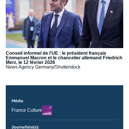
Conseil informel de l'UE : le président français
Emmanuel Macron et le chancelier allemand Friedrich
Merz, le 12 février 2026
News Agency Germany/Shutterstock
Média
Logo
Nom
France Culture
du
journal,
revue
Journaliste(s):
ou