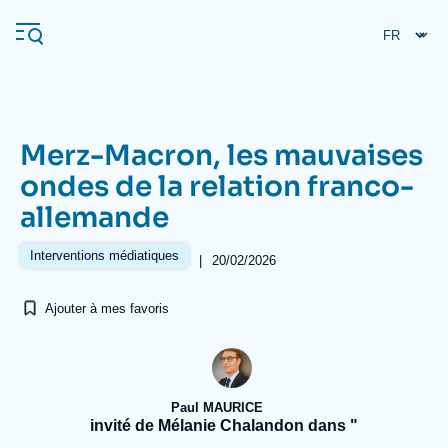
Aller
Panneau de gestion des cookies
au
contenu
principal
Merz-Macron, les mauvaises
Navigation
ondes de la relation franco-
principale
allemande
L'Ifri
Interventions médiatiques
|
20/02/2026
Analyses
Ajouter à mes favoris
À propos de l'Ifri
Recherches fréquentes
Événements
L'Ifri en bref
Proche-Orient
Paul MAURICE
invité de Mélanie Chalandon dans "