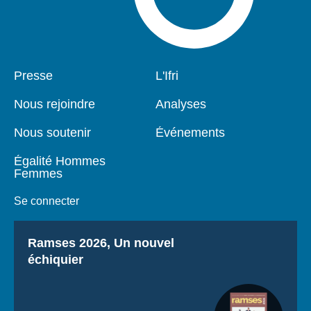
Pied
Presse
Navigation
L'Ifri
de
principale
page
Nous rejoindre
Analyses
Nous soutenir
Événements
Égalité Hommes
Femmes
Se connecter
Titre
Ramses 2026, Un nouvel
échiquier