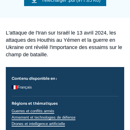
Télécharger
.pdf (977.85 Ko)
Se connecter
couverture
de
la
publication
Nous soutenir
Accroche
L'attaque de l'Iran sur Israël le 13 avril 2024, les
attaques des Houthis au Yémen et la guerre en
Ukraine ont révélé l'importance des essaims sur le
champ de bataille.
Contenu disponible en :
Français
Régions et thématiques
Thématiques
Guerres et conflits armés
analyses
Armement et technologies de défense
Drones et intelligence artificielle