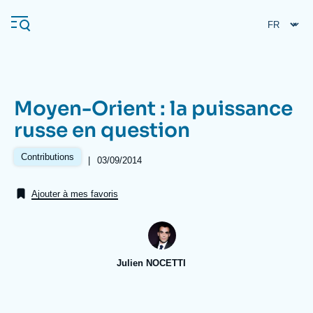
Aller
Panneau de gestion des cookies
au
contenu
principal
Moyen-Orient : la puissance
Navigation
russe en question
principale
L'Ifri
Contributions
|
Date
03/09/2014
de
publication
Ajouter à mes favoris
Analyses
À propos de l'Ifri
Recherches fréquentes
Événements
L'Ifri en bref
Proche-Orient
Julien NOCETTI
Image
de
couverture