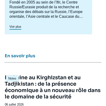
Accroche
Fondé en 2005 au sein de l’Ifri, le Centre
centre
Russie/Eurasie produit de la recherche et
organise des débats sur la Russie, l’Europe
orientale, l’Asie centrale et le Caucase du
Sud. Il a pour objectif de comprendre et
d'anticiper l'évolution de cette zone
Voir plus
géographique complexe en pleine mutation
pour enrichir le débat public en France et en
Europe, et pour aider à la décision
stratégique, politique et économique.
En savoir plus
Image
La Chine au Kirghizstan et au
Notes
principale
Tadjikistan : de la présence
économique à un nouveau rôle dans
Image
de
le domaine de la sécurité
couverture
de
Date
06 juillet 2026
la