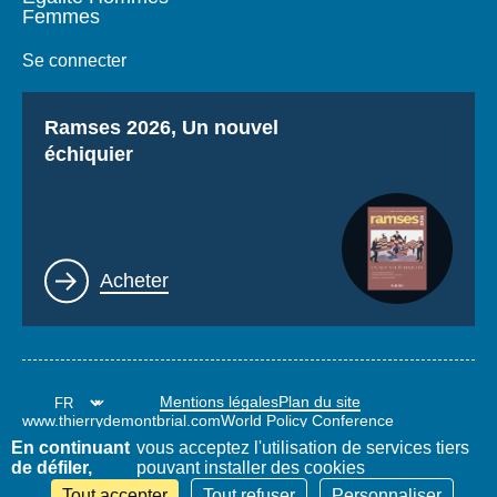
Femmes
Se connecter
Titre
Ramses 2026, Un nouvel
échiquier
Lien
Acheter
Mentions légales
Plan du site
www.thierrydemontbrial.com
World Policy Conference
Blog Politique étrangère
En continuant
vous acceptez l'utilisation de services tiers
de défiler,
pouvant installer des cookies
Tout accepter
Tout refuser
Personnaliser