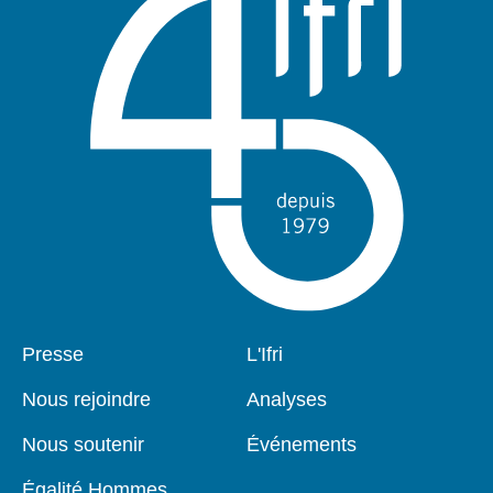
Pied
Presse
Navigation
L'Ifri
de
principale
page
Nous rejoindre
Analyses
Nous soutenir
Événements
Égalité Hommes