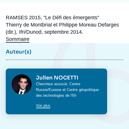
Se connecter
de
la
publication
Nous soutenir
Accroche
RAMSES 2015, "Le Défi des émergents"
Thierry de Montbrial et Philippe Moreau Defarges
(dir.), Ifri/Dunod, septembre 2014.
Sommaire
Auteur(s)
Photo
Julien NOCETTI
Intitulé
Chercheur associé,
Centre
du
Russie/Eurasie
et
Centre géopolitique
poste
des technologies
de l'Ifri
Voir plus