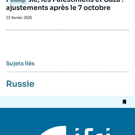
Briefings
principale
ajustements après le 7 octobre
Date
23 février 2026
de
publication
Sujets liés
Russie