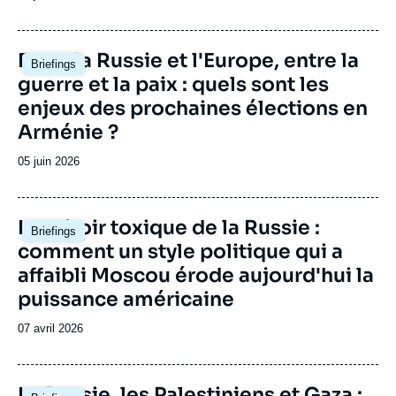
publication
de
publication
Image
Entre la Russie et l'Europe, entre la
Briefings
principale
guerre et la paix : quels sont les
Julien NOCETTI, « Moyen-Orient : la
enjeux des prochaines élections en
puissance russe en question »,
Contributions, Ifri, 3 septembre 2014.
Arménie ?
Copier
Date
05 juin 2026
de
publication
Image
Le miroir toxique de la Russie :
Briefings
principale
comment un style politique qui a
affaibli Moscou érode aujourd'hui la
puissance américaine
Date
07 avril 2026
de
publication
Image
La Russie, les Palestiniens et Gaza :