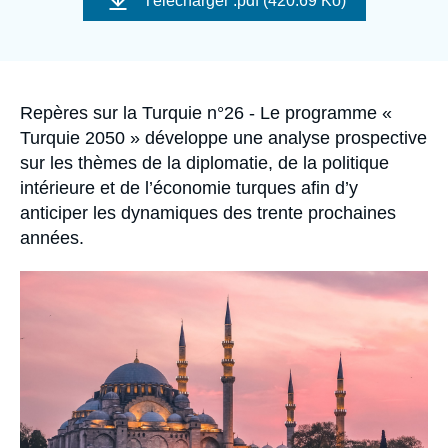
Télécharger
.pdf (420.69 Ko)
Se connecter
couverture
de
la
publication
Nous soutenir
Accroche
Repères sur la Turquie n°26 - Le programme «
Turquie 2050 » développe une analyse prospective
sur les thèmes de la diplomatie, de la politique
intérieure et de l’économie turques afin d’y
anticiper les dynamiques des trente prochaines
années.
Image
principale