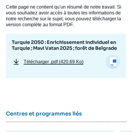
la
publication
Cette page ne contient qu'un résumé de notre travail. Si
vous souhaitez avoir accès à toutes les informations de
notre recherche sur le sujet, vous pouvez télécharger la
version complète au format PDF.
par l’équipe du programme Turquie/Moyen-
Orient, « Turquie 2050 : Enrichissement
Turquie 2050 : Enrichissement individuel en
individuel en Turquie ; Mavi Vatan 2025 ;
Turquie ; Mavi Vatan 2025 ; forêt de Belgrade
forêt de Belgrade », Éditoriaux, Repères sur
la Turquie, Ifri, 1 février 2025.
Télécharger
.pdf (420.69 Ko)
Copier
Centres et programmes liés