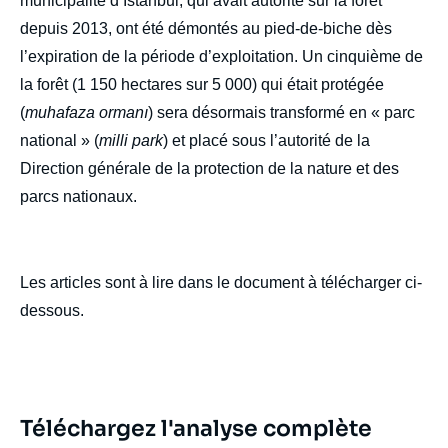
municipalité d’Istanbul, qui avait autorité sur la forêt
depuis 2013, ont été démontés au pied-de-biche dès
l’expiration de la période d’exploitation. Un cinquième de
la forêt (1 150 hectares sur 5 000) qui était protégée
(
muhafaza ormanı
) sera désormais transformé en « parc
national » (
milli park
) et placé sous l’autorité de la
Direction générale de la protection de la nature et des
parcs nationaux.
Les articles sont à lire dans le document à télécharger ci-
dessous.
Image
de
couverture
Téléchargez l'analyse complète
de