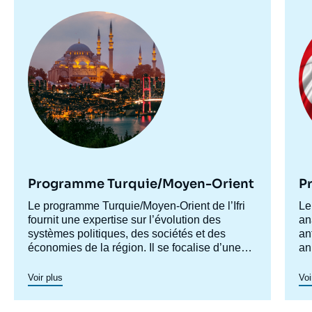
Image
Im
principale
pr
Programme Turquie/Moyen-Orient
P
Accroche
Le programme Turquie/Moyen-Orient de l’Ifri
Ac
Le
centre
fournit une expertise sur l’évolution des
ce
an
systèmes politiques, des sociétés et des
an
économies de la région. Il se focalise d’une
an
part sur les évolutions en Turquie et au Levant
tr
Ce
(influences turque et iranienne, risque de
• 
et
Voir plus
Voi
morcellement des États de la région,
so
su
recompositions diplomatiques), et également
d’
d’