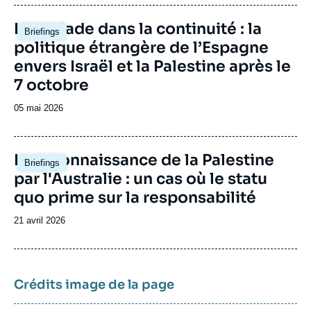
publication
Image
L'escalade dans la continuité : la
Briefings
principale
politique étrangère de l’Espagne
envers Israël et la Palestine après le
7 octobre
Date
05 mai 2026
de
publication
Image
La reconnaissance de la Palestine
Briefings
principale
par l'Australie : un cas où le statu
quo prime sur la responsabilité
Date
21 avril 2026
de
publication
Crédits image de la page