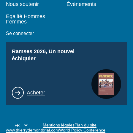
Nous soutenir
Événements
Égalité Hommes
Femmes
Se connecter
Titre
Ramses 2026, Un nouvel
échiquier
Lien
Acheter
Mentions légales
Plan du site
www.thierrydemontbrial.com
World Policy Conference