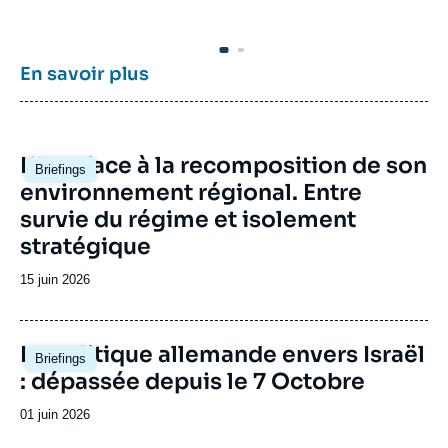
au Maghreb (insertion du Maghreb dans les
• 
mé
circuits mondiaux, relations politiques et
de
du
économiques avec l’Europe et avec l’Afrique
mo
pe
sub-saharienne…).
d’
pr
En savoir plus
• 
st
mo
et
l’
tu
zo
au
Image
L’Iran face à la recomposition de son
no
Briefings
principale
environnement régional. Entre
d’
survie du régime et isolement
stratégique
Date
15 juin 2026
de
publication
Image
La politique allemande envers Israël
Briefings
principale
: dépassée depuis le 7 Octobre
Date
01 juin 2026
de