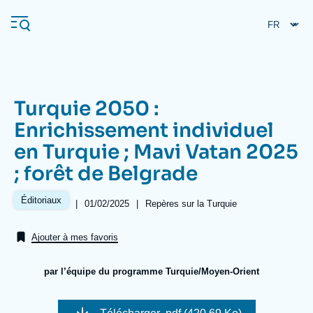
Aller
Panneau de gestion des cookies
au
contenu
principal
Turquie 2050 :
Navigation
Enrichissement individuel
principale
en Turquie ; Mavi Vatan 2025
L'Ifri
; forêt de Belgrade
Analyses
Éditoriaux
|
Date
01/02/2025
|
Référence
Repères sur la Turquie
de
taxonomie
À propos de l'Ifri
Recherches fréquentes
publication
collections
Ajouter à mes favoris
Événements
L'Ifri en bref
Proche-Orient
par l’équipe du programme Turquie/Moyen-Orient
Image
de