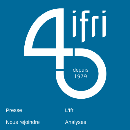
Pied
Presse
Navigation
L'Ifri
de
principale
page
Nous rejoindre
Analyses