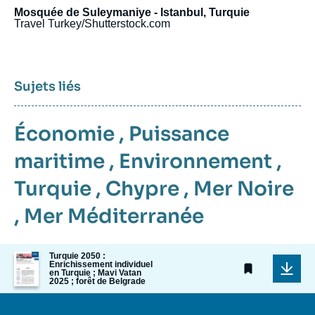
Mosquée de Suleymaniye - Istanbul, Turquie
Travel Turkey/Shutterstock.com
Sujets liés
Économie
,
Puissance
maritime
,
Environnement
,
Turquie
,
Chypre
,
Mer Noire
,
Mer Méditerranée
Image
Turquie 2050 :
Enrichissement individuel
de
en Turquie ; Mavi Vatan
couverture
2025 ; forêt de Belgrade
de
la
publication