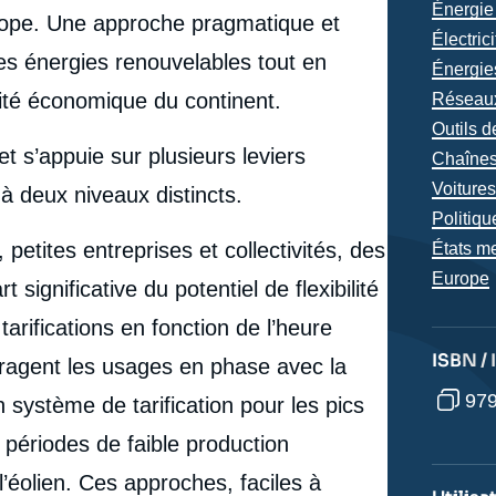
Thémat
Énergie 
rope. Une approche pragmatique et
analyse
Électrici
des énergies renouvelables tout en
Énergie
ivité économique du continent.
Réseaux
Outils de
et s’appuie sur plusieurs leviers
Chaînes
Voitures
à deux niveaux distincts.
Politiqu
petites entreprises et collectivités, des
États m
Région
Europe
significative du potentiel de flexibilité
rifications en fonction de l’heure
ISBN /
ouragent les usages en phase avec la
979
 système de tarification pour les pics
es périodes de faible production
e
Cédric PHILIBERT, Arthur de LASSUS, « La dimension
’éolien. Ces approches, faciles à
erture