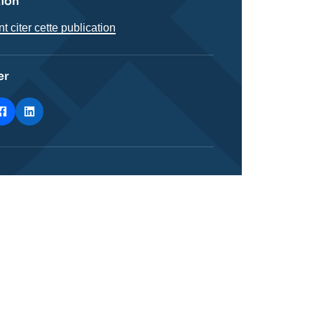
tion
citer cette publication
er