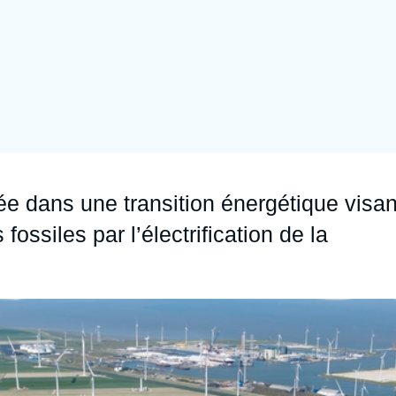
Ramses
Europe
R
S
Politique étrangère
Russie - Eurasie
D
T
Podcast
Afrique du Nord et Moyen-Orient
e dans une transition énergétique visan
ossiles par l’électrification de la