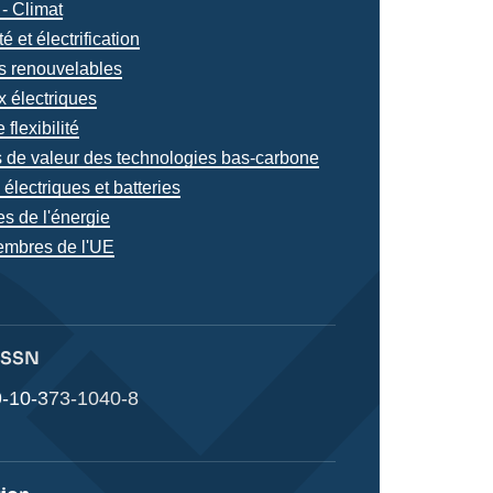
iques
- Climat
s
té et électrification
s renouvelables
 électriques
 flexibilité
 de valeur des technologies bas-carbone
 électriques et batteries
es de l'énergie
embres de l'UE
s
 ISSN
-10-373-1040-8