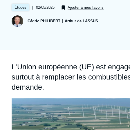
Jeudi 17 septembre 2026 17:30
Partenariats et réseaux
Intelligence artificielle
|
Date
02/05/2025
Études
Ajouter à mes favoris
de
Nous soutenir en tant que professionnel
Guerre en Ukraine
publication
Cédric PHILIBERT
Arthur de LASSUS
OTAN
Accroche
L’Union européenne (UE) est engagé
surtout à remplacer les combustibles f
demande.
Image
principale