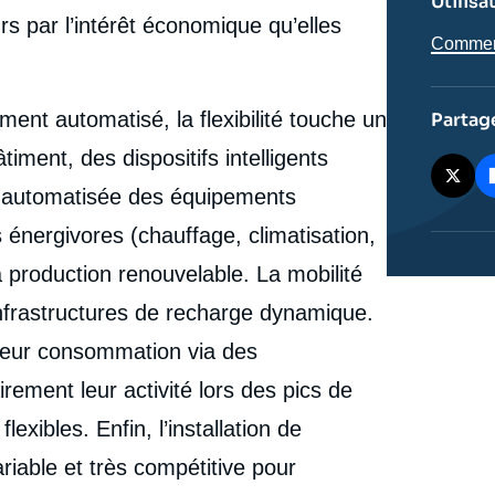
Utilisa
stratégique de la flexibilité des systèmes électriques :
urs par l’intérêt économique qu’elles
opportunités en Europe », Études, Ifri, 2 mai 2025.
Comment 
cation
Copier
ent automatisé, la flexibilité touche un
Partag
iment, des dispositifs intelligents
n automatisée des équipements
énergivores (chauffage, climatisation,
 production renouvelable. La mobilité
 infrastructures de recharge dynamique.
 leur consommation via des
ement leur activité lors des pics de
xibles. Enfin, l’installation de
ariable et très compétitive pour