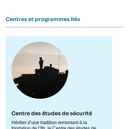
Guillaume GARNIER, « Le pari de
l'amphibie : risque tactique, influence
Centres et programmes liés
stratégique », Études, Focus Stratégique,
Ifri, 13 septembre 2013.
Copier
Image
principale
Centre des études de sécurité
Accroche
Héritier d’une tradition remontant à la
centre
fondation de l’Ifri, le Centre des études de