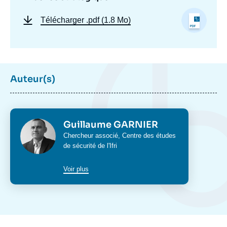
Télécharger
.pdf (1.8 Mo)
Auteur(s)
Photo
Guillaume GARNIER
Intitulé
Chercheur associé,
Centre des études
du
de sécurité
de l'Ifri
poste
Image
de
Voir plus
couverture
de
la
publication