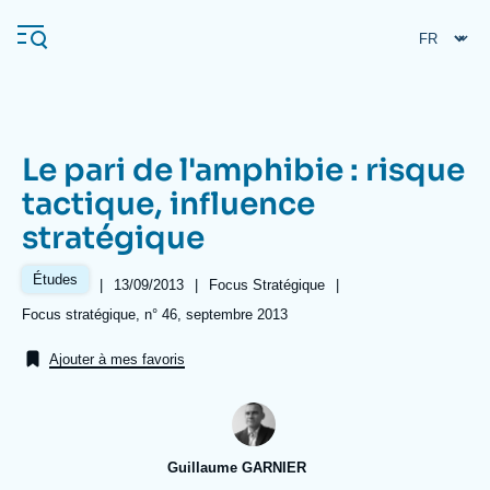
Aller
Panneau de gestion des cookies
au
contenu
principal
Le pari de l'amphibie : risque
Navigation
tactique, influence
principale
stratégique
L'Ifri
Études
|
Date
13/09/2013
|
Référence
Focus Stratégique
|
de
taxonomie
Analyses
Références
Focus stratégique, n° 46, septembre 2013
publication
collections
À propos de l'Ifri
Recherches fréquentes
Ajouter à mes favoris
Événements
L'Ifri en bref
Proche-Orient
Guillaume GARNIER