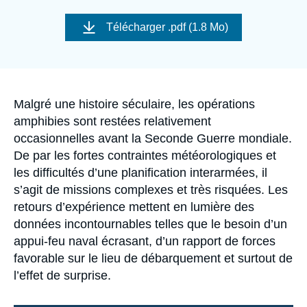
Se connecter
Image
de
Télécharger
.pdf (1.8 Mo)
couverture
Nous soutenir
de
la
publication
Accroche
Malgré une histoire séculaire, les opérations
amphibies sont restées relativement
occasionnelles avant la Seconde Guerre mondiale.
De par les fortes contraintes météorologiques et
les difficultés d’une planification interarmées, il
s’agit de missions complexes et très risquées. Les
retours d’expérience mettent en lumière des
données incontournables telles que le besoin d’un
appui-feu naval écrasant, d’un rapport de forces
favorable sur le lieu de débarquement et surtout de
l’effet de surprise.