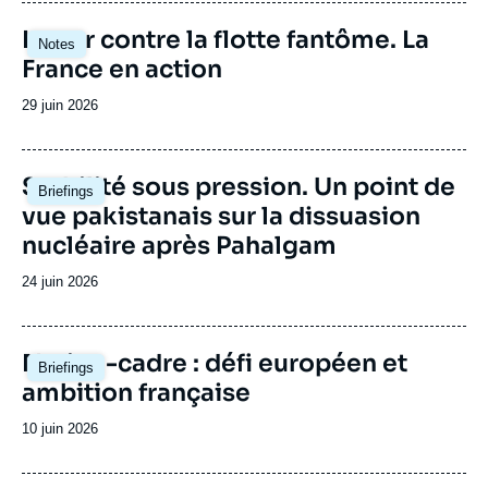
publication
Image
Lutter contre la flotte fantôme. La
Notes
principale
France en action
Date
29 juin 2026
de
publication
Image
Stabilité sous pression. Un point de
Briefings
principale
vue pakistanais sur la dissuasion
nucléaire après Pahalgam
Date
24 juin 2026
de
publication
Image
Nation-cadre : défi européen et
Briefings
principale
ambition française
Date
10 juin 2026
de
publication