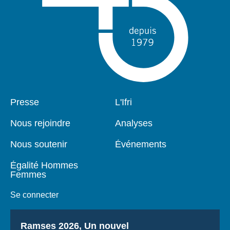
Pied
Presse
Navigation
L'Ifri
de
principale
page
Nous rejoindre
Analyses
Nous soutenir
Événements
Égalité Hommes
Femmes
Se connecter
Titre
Ramses 2026, Un nouvel