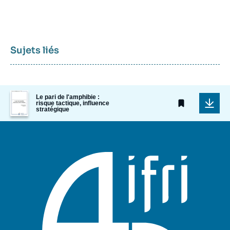
Sujets liés
Image
Le pari de l'amphibie :
de
risque tactique, influence
stratégique
couverture
de
la
publication