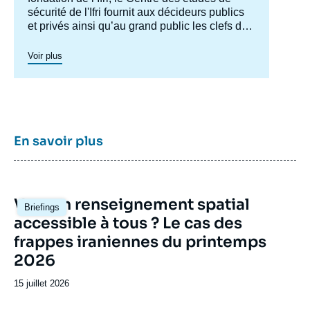
sécurité de l'Ifri fournit aux décideurs publics
et privés ainsi qu’au grand public les clefs de
compréhension des rapports de force et des
modes de conflictualité contemporains et à
Voir plus
venir. Par son positionnement à la jointure du
politique et de l’opérationnel, la crédibilité de
son équipe civilo-militaire et la diffusion large
de ses publications en français et en anglais,
le Centre des études de sécurité constitue
dans le paysage français des
think tanks
un
En savoir plus
pôle unique de recherche et d’influence sur le
débat de défense national et international.
Image
Vers un renseignement spatial
Briefings
principale
accessible à tous ? Le cas des
frappes iraniennes du printemps
2026
Date
15 juillet 2026
de