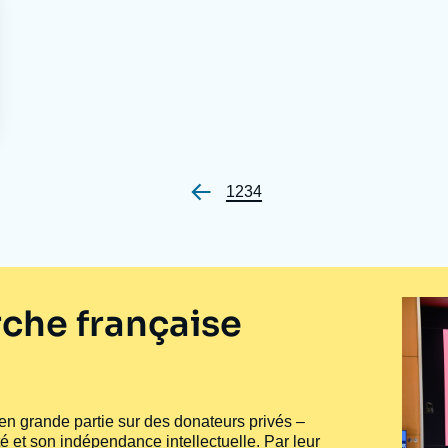
Page
1
Page
2
Page
3
Page
4
Pagination
che française
e en grande partie sur des donateurs privés –
té et son indépendance intellectuelle. Par leur