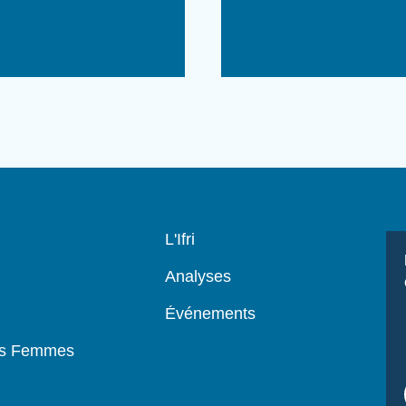
Navigation
L'Ifri
principale
Analyses
Événements
es Femmes