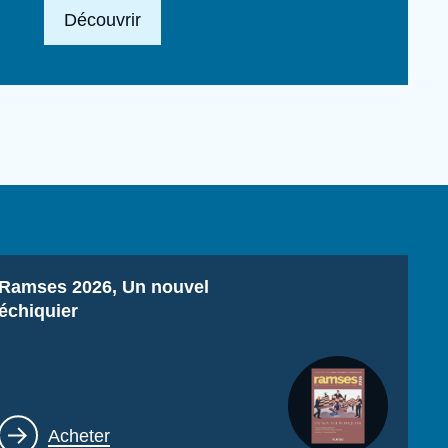
Lien en savoir plus
Découvrir
Titre
Ramses 2026, Un nouvel
échiquier
Lien
Acheter