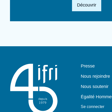
Lien en savoir plus
Découvrir
Pied
Presse
de
page
Nous rejoindre
Nous soutenir
Égalité Homm
Se connecter