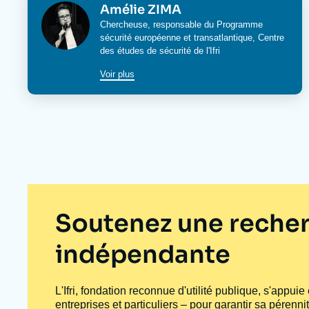
Image
Amélie ZIMA
Chercheuse, responsable du
Programme
sécurité européenne et transatlantique
,
Centre
des études de sécurité de l'Ifri
Voir plus
Soutenez une recher
indépendante
L'Ifri, fondation reconnue d'utilité publique, s'appui
entreprises et particuliers – pour garantir sa pérenni