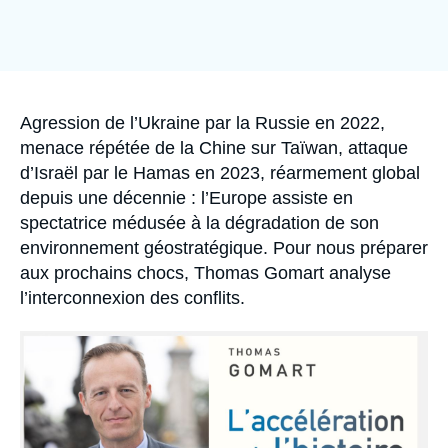
Se connecter
Image
de
Nous soutenir
couverture
de
la
publication
Accroche
Agression de l’Ukraine par la Russie en 2022,
menace répétée de la Chine sur Taïwan, attaque
d’Israël par le Hamas en 2023, réarmement global
depuis une décennie : l’Europe assiste en
spectatrice médusée à la dégradation de son
environnement géostratégique. Pour nous préparer
aux prochains chocs, Thomas Gomart analyse
l’interconnexion des conflits.
Image
principale