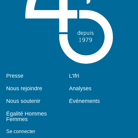
Pied
Presse
Navigation
L'Ifri
de
principale
page
Nous rejoindre
Analyses
Nous soutenir
Événements
Égalité Hommes
Femmes
Se connecter