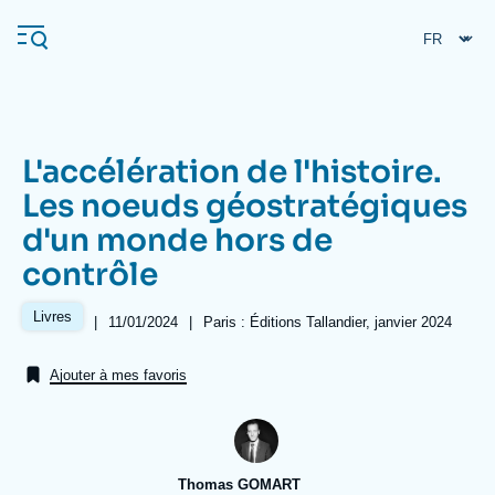
Aller
Panneau de gestion des cookies
au
contenu
principal
L'accélération de l'histoire.
Navigation
Les noeuds géostratégiques
principale
d'un monde hors de
L'Ifri
contrôle
Analyses
Livres
|
Date
11/01/2024
|
Références
Paris : Éditions Tallandier, janvier 2024
de
À propos de l'Ifri
Recherches fréquentes
publication
Ajouter à mes favoris
Événements
L'Ifri en bref
Proche-Orient
Thomas GOMART