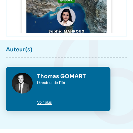
Auteur(s)
Photo
Thomas GOMART
Intitulé
Directeur de l'Ifri
du
poste
Voir plus