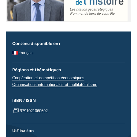
Contenu disponible en :
Français
Régions et thématiques
Thématiques
Coopération et compétition économiques
analyses
Organisations internationales et multilatéralisme
ISBN / ISSN
9791021060692
Utilisation