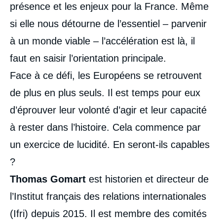
présence et les enjeux pour la France. Même
si elle nous détourne de l’essentiel – parvenir
à un monde viable – l’accélération est là, il
Image
faut en saisir l’orientation principale.
de
couverture
Face à ce défi, les Européens se retrouvent
de
la
publication
de plus en plus seuls. Il est temps pour eux
d’éprouver leur volonté d’agir et leur capacité
à rester dans l’histoire. Cela commence par
Thomas GOMART, « L'accélération de
un exercice de lucidité. En seront-ils capables
l'histoire. Les noeuds géostratégiques d'un
?
monde hors de contrôle », Livres, Ifri, 11
janvier 2024.
Thomas Gomart
est historien et directeur de
Copier
l’Institut français des relations internationales
(Ifri) depuis 2015. Il est membre des comités