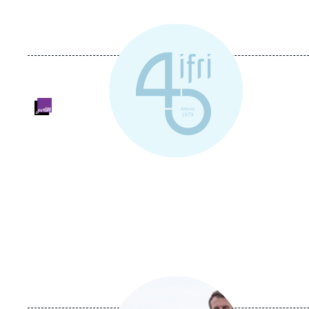
Logo
Image
principale
médiatique