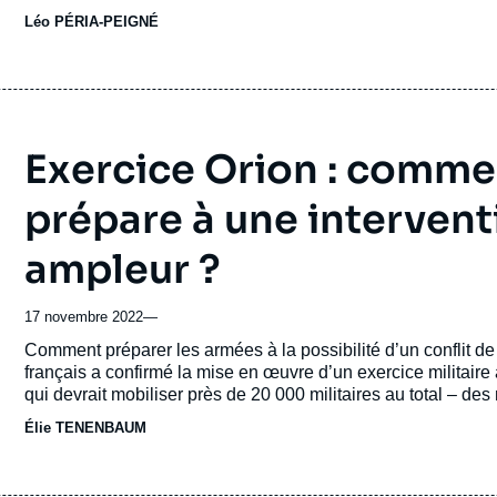
Léo PÉRIA-PEIGNÉ
Exercice Orion : commen
prépare à une intervent
ampleur ?
17 novembre 2022
—
Accroche
Comment préparer les armées à la possibilité d’un conflit d
français a confirmé la mise en œuvre d’un exercice militair
qui devrait mobiliser près de 20 000 militaires au total – de
type d’exercice, qui n’avait pas eu lieu depuis la fin de la gue
Élie TENENBAUM
international ?