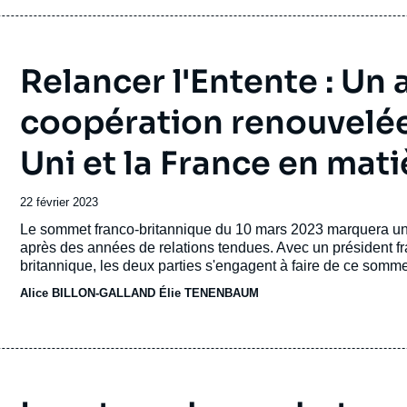
Relancer l'Entente : Un
coopération renouvelé
Uni et la France en mat
Date
22 février 2023
de
Accroche
Le sommet franco-britannique du 10 mars 2023 marquera une 
publication
après des années de relations tendues. Avec un président f
britannique, les deux parties s'engagent à faire de ce somme
coopération bilatérale. Le sommet, le premier depuis Sandhurs
Alice BILLON-GALLAND
Élie TENENBAUM
migration, l'énergie et la politique étrangère.