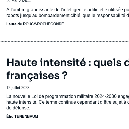
29 mai 2024
—
Accroche
À l'ombre grandissante de l'intelligence artificielle utilisée p
robots jusqu'au bombardement ciblé, quelle responsabilité 
Laure de ROUCY-ROCHEGONDE
Haute intensité : quels 
françaises ?
Date
12 juillet 2023
de
Accroche
La nouvelle Loi de programmation militaire 2024-2030 engag
publication
haute intensité. Ce terme continue cependant d’être sujet à
de défense.
Élie TENENBAUM