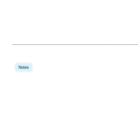
Image
principale
Notes