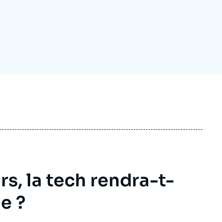
ecrutement
écurité - Défense
ocuments de référence
echnologie
rs, la tech rendra-t-
le ?