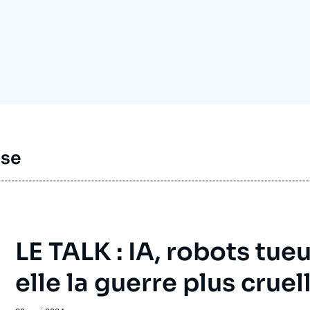
Ramses
Europe
R
S
Politique étrangère
Russie - Eurasie
D
T
Podcast
Afrique du Nord et Moyen-Orient
sse
LE TALK : IA, robots tueu
elle la guerre plus cruel