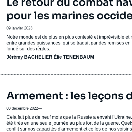
Le retour du combat nav
pour les marines occid
Date
09 janvier 2023
de
Accroche
Notre monde est de plus en plus contesté et imprévisible et
publication
entre grandes puissances, qui se traduit par des remises en c
fondé sur des règles.
Jérémy BACHELIER
Élie TENENBAUM
Armement : les leçons d
03 décembre 2022
—
Accroche
Cela fait plus de neuf mois que la Russie a envahi l'Ukraine.
été tirés en une seule journée au plus fort de la guerre. Que
conflit sur nos capacités d'armement et celles de nos voisins