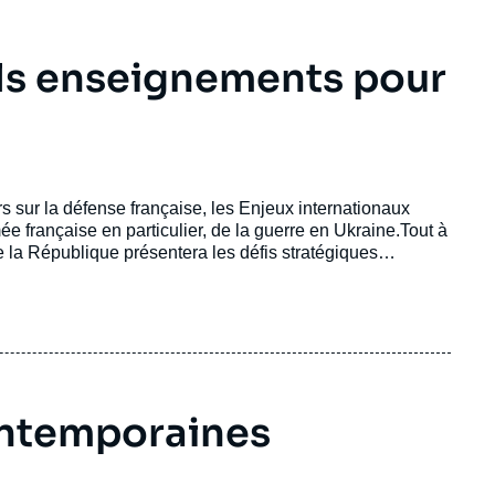
els enseignements pour
sur la défense française, les Enjeux internationaux
mée française en particulier, de la guerre en Ukraine.Tout à
de la République présentera les défis stratégiques
par la guerre en Ukraine et la compétition de plus en plus
e Nationale Stratégique, elle qui conduit à la nouvelle
ur la période 2019-2025 le budget était de 295 milliards
?
ontemporaines