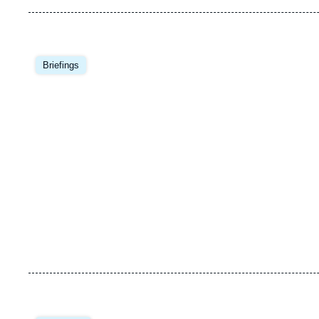
Image
principale
Briefings
Image