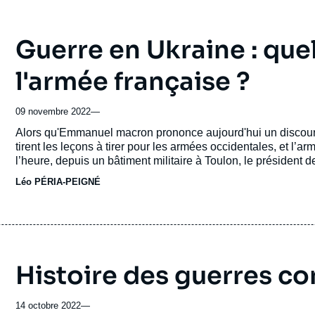
Guerre en Ukraine : qu
l'armée française ?
09 novembre 2022
—
Accroche
Alors qu'Emmanuel macron prononce aujourd'hui un discours 
tirent les leçons à tirer pour les armées occidentales, et l’ar
l’heure, depuis un bâtiment militaire à Toulon, le président 
auxquels la France doit faire face, dans un contexte dominé 
Léo PÉRIA-PEIGNÉ
exacerbée entre grandes puissances. On appelle cela la Revu
loi de programmation militaire pour la période 2024-2030. Po
d’euros. De combien sera l’augmentation de la nouvelle loi 
Histoire des guerres c
14 octobre 2022
—