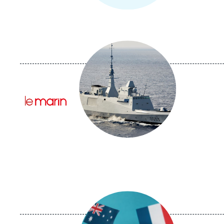
Image
principale
médiatique
Logo
Image
principale
médiatique