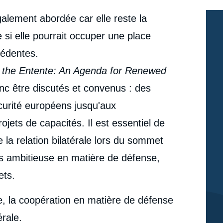
alement abordée car elle reste la
e si elle pourrait occuper une place
cédentes.
 the Entente: An Agenda for Renewed
nc être discutés et convenus : des
curité européens jusqu'aux
ojets de capacités. Il est essentiel de
de la relation bilatérale lors du sommet
is ambitieuse en matière de défense,
ets.
, la coopération en matière de défense
e
Alice BILLON-GALLAND, Élie TENENBAUM, «
érale.
erture