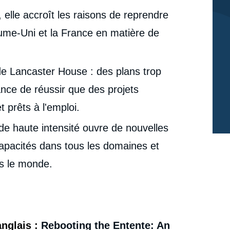
Relancer l'Entente : Un agenda pour une coopération
renouvelée entre le Royaume-Uni et la France en
 elle accroît les raisons de reprendre
cation
matière de défense », Briefings, Ifri, 22 février 2023.
aume-Uni et la France en matière de
Copier
 de Lancaster House : des plans trop
nce de réussir que des projets
 prêts à l'emploi.
de haute intensité ouvre de nouvelles
apacités dans tous les domaines et
rs le monde.
anglais :
Rebooting the Entente: An