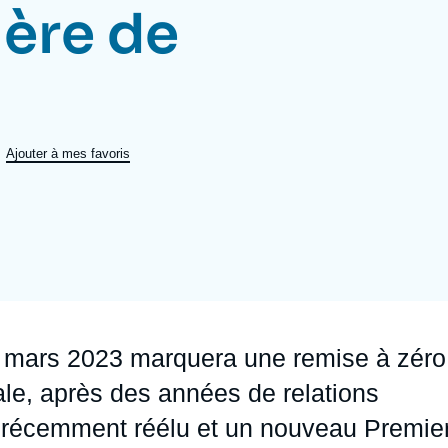
ière de
Ramses
Europe
R
S
Politique étrangère
Russie - Eurasie
D
T
Podcast
Afrique du Nord et Moyen-Orient
Ajouter à mes favoris
0 mars 2023 marquera une remise à zéro
ale, après des années de relations
s récemment réélu et un nouveau Premie