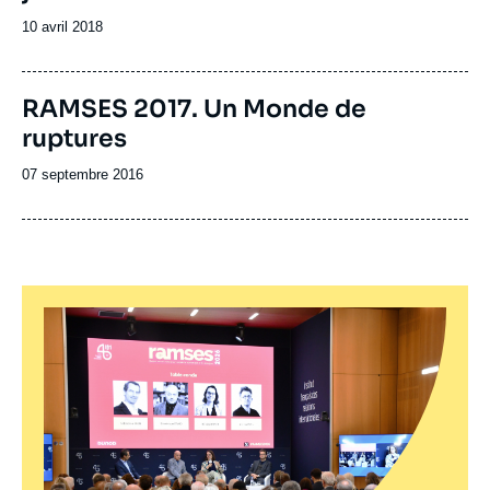
Date
10 avril 2018
de
publication
Image
RAMSES 2017. Un Monde de
de
ruptures
couverture
de
la
Date
07 septembre 2016
publication
de
publication