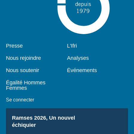
Pied
Presse
Navigation
L'Ifri
de
principale
page
Nous rejoindre
Analyses
Nous soutenir
Événements
Égalité Hommes
Femmes
Se connecter
Titre
Ramses 2026, Un nouvel
échiquier