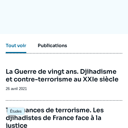
Se connecter
Nous soutenir
Tout voir
Publications
La Guerre de vingt ans. Djihadisme
et contre-terrorisme au XXIe siècle
Date
26 avril 2021
de
publication
Image
137 nuances de terrorisme. Les
Études
principale
djihadistes de France face à la
justice