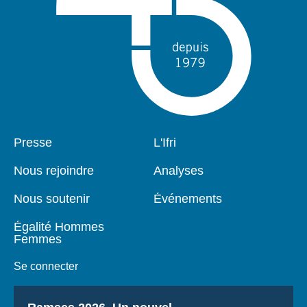
Pied
Presse
Navigation
L'Ifri
de
principale
page
Nous rejoindre
Analyses
Nous soutenir
Événements
Égalité Hommes
Femmes
Se connecter