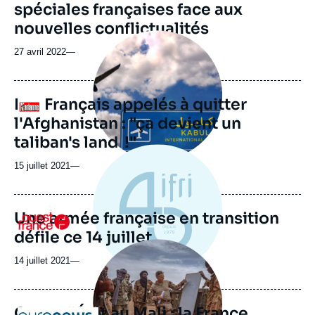
spéciales françaises face aux
nouvelles conflictualités
Image
principale
27 avril 2022
—
médiatique
Les Français appelés à quitter
Logo
l'Afghanistan : "ça devient un
taliban's land !"
15 juillet 2021
—
Une armée française en transition
Logo
défile ce 14 juillet
Image
principale
14 juillet 2021
—
médiatique
Coup d'État au Mali : la France
Logo