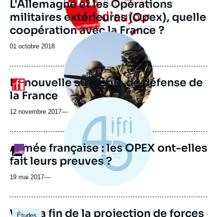
L'Allemagne et les Opérations
militaires extérieures (Opex), quelle
coopération avec la France ?
Image
principale
Date
01 octobre 2018
médiatique
de
publication
La nouvelle stratégie de défense de
Logo
la France
12 novembre 2017
—
Armée française : les OPEX ont-elles
Logo
fait leurs preuves ?
19 mai 2017
—
Vers la fin de la projection de forces
Études