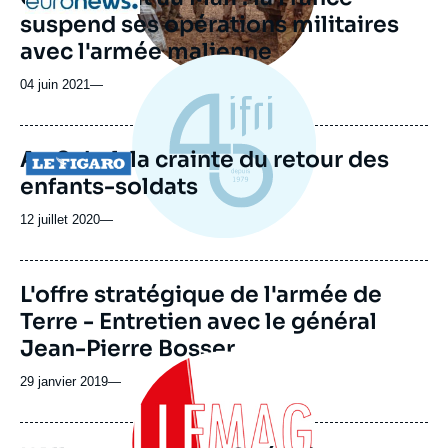
suspend ses opérations militaires
avec l'armée malienne
04 juin 2021
—
Au Sahel, la crainte du retour des
Logo
enfants-soldats
12 juillet 2020
—
L'offre stratégique de l'armée de
Terre - Entretien avec le général
Jean-Pierre Bosser
Image
principale
29 janvier 2019
—