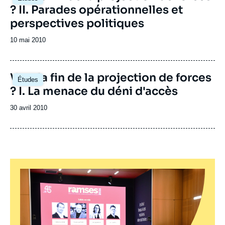
? II. Parades opérationnelles et
perspectives politiques
Date
10 mai 2010
de
publication
Vers la fin de la projection de forces
Études
? I. La menace du déni d'accès
Date
30 avril 2010
de
publication