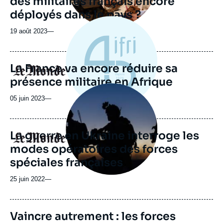
des militaires français encore
déployés dans le pays ?
19 août 2023
—
La France va encore réduire sa
Logo
présence militaire en Afrique
Image
principale
05 juin 2023
—
médiatique
La guerre en Ukraine interroge les
Logo
modes opératoires des forces
spéciales françaises
25 juin 2022
—
Vaincre autrement : les forces