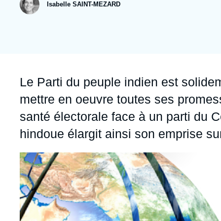
publication
Jeudi 17 septembre 2026 17:30
Isabelle SAINT-MEZARD
Partenariats et réseaux
Intelligence artificielle
Nous soutenir en tant que professionnel
Guerre en Ukraine
OTAN
Accroche
Le Parti du peuple indien est solide
mettre en oeuvre toutes ses promes
santé électorale face à un parti du 
hindoue élargit ainsi son emprise sur 
Image
principale