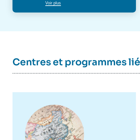
Voir plus
Centres et programmes li
Image
principale