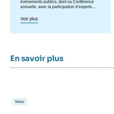
événements publics, dont sa Conférence
annuelle, avec la participation d’experts
d’Asie, d’Europe ou des Etats-Unis. Les
travaux des chercheurs du Centre et de
Voir plus
leurs partenaires étrangers sont notamment
publiés dans la collection électronique
Asie.Visions.
En savoir plus
Image
principale
Notes