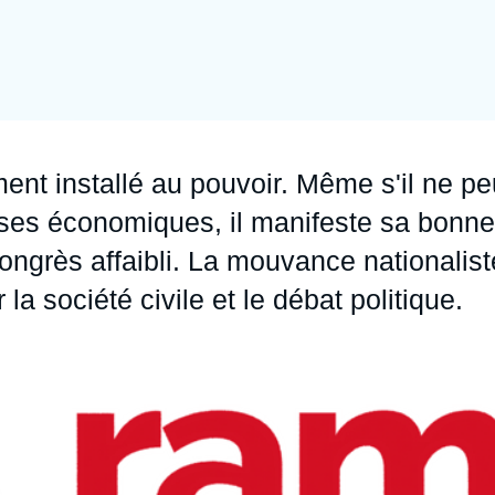
Ramses
Europe
R
S
Politique étrangère
Russie - Eurasie
D
T
Podcast
Afrique du Nord et Moyen-Orient
ment installé au pouvoir. Même s'il ne pe
ses économiques, il manifeste sa bonne
Congrès affaibli. La mouvance nationalist
la société civile et le débat politique.