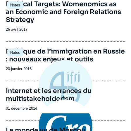
Image
Political Targets: Womenomics as
Notes
principale
an Economic and Foreign Relations
Strategy
Date
26 avril 2017
de
publication
Image
Politique de l’immigration en Russie
Notes
principale
: nouveaux enjeux et outils
Date
20 janvier 2016
de
publication
Internet et les errances du
multistakeholderism
Image
principale
Date
01 décembre 2014
médiatique
de
publication
Le monde vu de Moscou