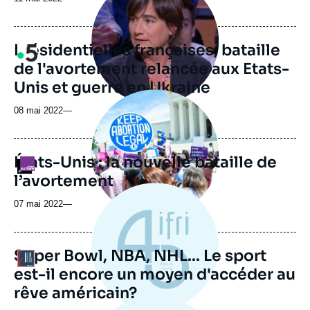
médiatique
Présidentielles françaises, bataille
Logo
de l'avortement relancée aux Etats-
Unis et guerre en Ukraine
Image
principale
08 mai 2022
—
médiatique
États-Unis : la nouvelle bataille de
Logo
l’avortement
07 mai 2022
—
Super Bowl, NBA, NHL... Le sport
Logo
est-il encore un moyen d'accéder au
rêve américain?