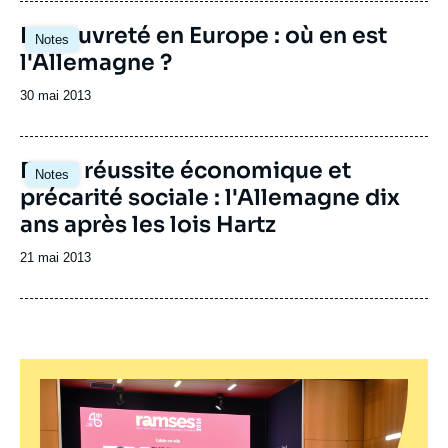
publication
La pauvreté en Europe : où en est
Notes
l'Allemagne ?
Date
30 mai 2013
de
publication
Entre réussite économique et
Notes
précarité sociale : l'Allemagne dix
ans après les lois Hartz
Date
21 mai 2013
de
publication