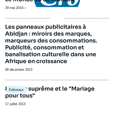
29 mai 2014
—
Image
Les panneaux publicitaires à
de
Abidjan : miroirs des marques,
couverture
de
marqueurs des consommations.
la
publication
Publicité, consommation et
banalisation culturelle dans une
Afrique en croissance
Date
08 décembre 2013
de
publication
La Cour suprême et le "Mariage
Éditoriaux
pour tous"
Date
17 juillet 2013
de