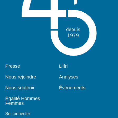
Pied
Presse
Navigation
L'Ifri
de
principale
page
Nous rejoindre
Analyses
Nous soutenir
Événements
Égalité Hommes
Femmes
Se connecter