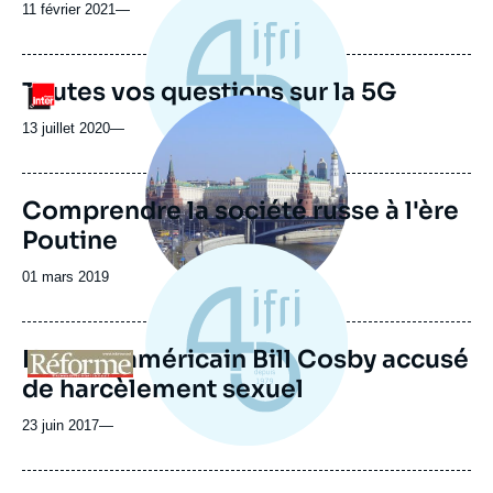
11 février 2021
—
Toutes vos questions sur la 5G
Logo
Image
principale
13 juillet 2020
—
Comprendre la société russe à l'ère
Poutine
Date
01 mars 2019
de
publication
L'acteur américain Bill Cosby accusé
Logo
de harcèlement sexuel
23 juin 2017
—