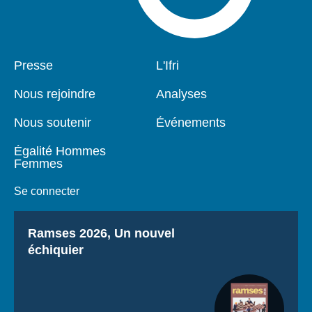
Pied
Presse
Navigation
L'Ifri
de
principale
page
Nous rejoindre
Analyses
Nous soutenir
Événements
Égalité Hommes
Femmes
Se connecter
Titre
Ramses 2026, Un nouvel
échiquier