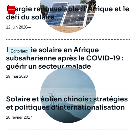
Énergie renouvelable : l'Afrique et le
Logo
défi du solaire
12 juin 2020
—
Image
L’énergie solaire en Afrique
Éditoriaux
principale
subsaharienne après le COVID-19 :
guérir un secteur malade
Image
principale
Date
29 mai 2020
de
publication
Solaire et éolien chinois : stratégies
et politiques d’internationalisation
Date
28 février 2017
de
publication