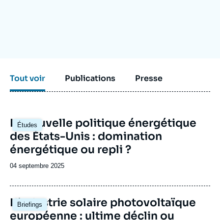
Se connecter
Nous soutenir
Tout voir
Publications
Presse
Image
La nouvelle politique énergétique
Études
principale
des États-Unis : domination
énergétique ou repli ?
Date
04 septembre 2025
de
publication
Image
L'industrie solaire photovoltaïque
Briefings
principale
européenne : ultime déclin ou