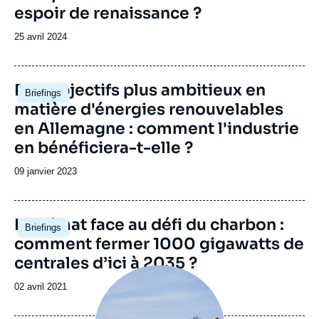
espoir de renaissance ?
Date
25 avril 2024
de
publication
Image
Des objectifs plus ambitieux en
Briefings
principale
matière d'énergies renouvelables
en Allemagne : comment l'industrie
en bénéficiera-t-elle ?
Date
09 janvier 2023
de
publication
Image
Le climat face au défi du charbon :
Briefings
principale
comment fermer 1000 gigawatts de
centrales d’ici à 2035 ?
Image
principale
Date
02 avril 2021
médiatique
de
publication