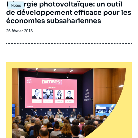
L'énergie photovoltaïque: un outil
Notes
de développement efficace pour les
économies subsahariennes
Date
26 février 2013
de
publication