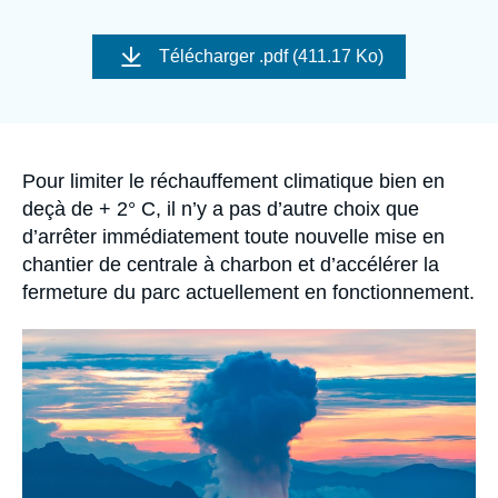
Se connecter
Image
de
Télécharger
.pdf (411.17 Ko)
Nous soutenir
couverture
de
la
publication
Accroche
Pour limiter le réchauffement climatique bien en
deçà de + 2° C, il n’y a pas d’autre choix que
d’arrêter immédiatement toute nouvelle mise en
chantier de centrale à charbon et d’accélérer la
fermeture du parc actuellement en fonctionnement.
Image
principale