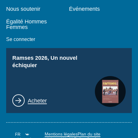
Nous soutenir
Événements
Égalité Hommes
Femmes
Se connecter
Titre
Ramses 2026, Un nouvel
échiquier
Lien
Acheter
Mentions légales
Plan du site