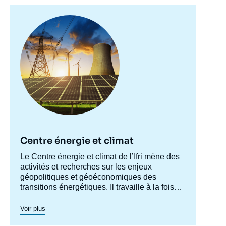
Image
principale
Centre énergie et climat
Accroche
Le Centre énergie et climat de l’Ifri mène des
centre
activités et recherches sur les enjeux
géopolitiques et géoéconomiques des
transitions énergétiques. Il travaille à la fois
sur les enjeux de sécurité énergétique, de
compétitivité, de maîtrise des chaînes de
Voir plus
valeur, et d'acceptabilité. Spécialisé dans