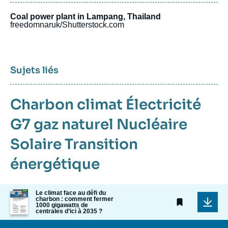
Coal power plant in Lampang, Thailand
freedomnaruk/Shutterstock.com
Sujets liés
Charbon
climat
Électricité
G7
gaz naturel
Nucléaire
Solaire
Transition
énergétique
Image
Le climat face au défi du
charbon : comment fermer
de
1000 gigawatts de
couverture
centrales d’ici à 2035 ?
de
la