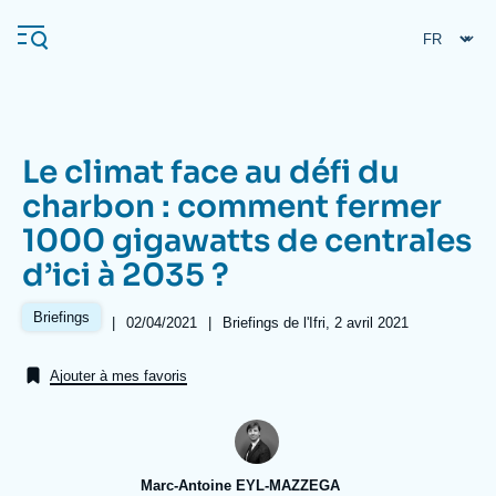
Aller
Panneau de gestion des cookies
au
contenu
principal
Le climat face au défi du
Navigation
charbon : comment fermer
principale
1000 gigawatts de centrales
L'Ifri
d’ici à 2035 ?
Analyses
Briefings
|
Date
02/04/2021
|
Références
Briefings de l'Ifri, 2 avril 2021
de
À propos de l'Ifri
Recherches fréquentes
publication
Ajouter à mes favoris
Événements
L'Ifri en bref
Proche-Orient
Marc-Antoine EYL-MAZZEGA