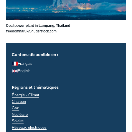
Coal power plant in Lampang, Thailand
freedomnaruk/Shutterstock.com
Contenu disponible en :
Français
English
Régions et thématiques
Thématiques
Énergie - Climat
analyses
Charbon
Gaz
Nucléaire
Solaire
Réseaux électriques