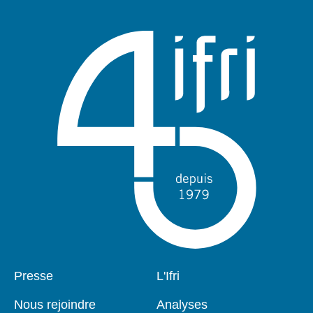
publication
Pied
Presse
Navigation
L'Ifri
de
principale
page
Nous rejoindre
Analyses