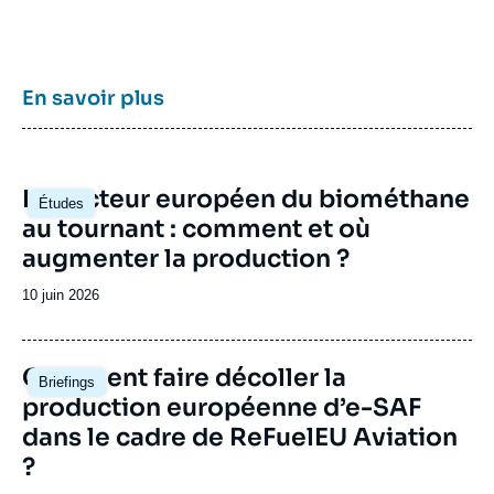
l’étude des politiques européennes de
l’énergie et du climat, et des marchés de
l’énergie en Europe et dans le monde, ses
travaux portent aussi sur les stratégies
énergétiques et climatiques des grandes
En savoir plus
puissances comme les Etats-Unis, la Chine
ou l’Inde. Il offre une expertise reconnue,
enrichie de collaborations internationales et
d'événements à Paris et à Bruxelles,
Image
Le secteur européen du biométhane
notamment.
Études
principale
au tournant : comment et où
augmenter la production ?
Date
10 juin 2026
de
publication
Image
Comment faire décoller la
Briefings
principale
production européenne d’e-SAF
dans le cadre de ReFuelEU Aviation
?