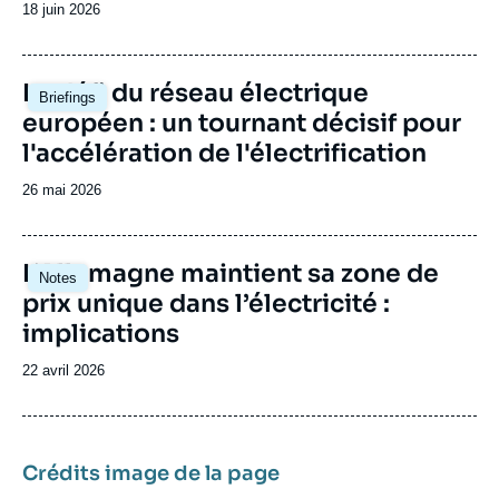
Date
18 juin 2026
de
publication
Image
Le défi du réseau électrique
Briefings
principale
européen : un tournant décisif pour
l'accélération de l'électrification
Date
26 mai 2026
de
publication
Image
L’Allemagne maintient sa zone de
Notes
principale
prix unique dans l’électricité :
implications
Date
22 avril 2026
de
publication
Crédits image de la page