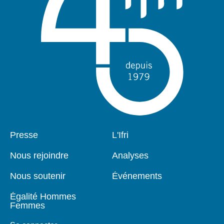
Pied
Presse
Navigation
L'Ifri
de
principale
page
Nous rejoindre
Analyses
Nous soutenir
Événements
Égalité Hommes
Femmes