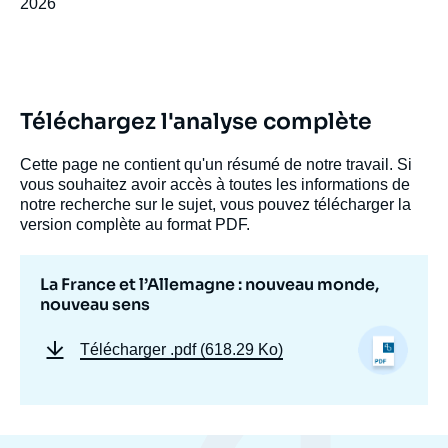
2026
Téléchargez l'analyse complète
Image
de
couverture
Cette page ne contient qu'un résumé de notre travail. Si
de
vous souhaitez avoir accès à toutes les informations de
la
notre recherche sur le sujet, vous pouvez télécharger la
publication
version complète au format PDF.
La France et l’Allemagne : nouveau monde,
nouveau sens
Dominique DAVID, « La France et
l’Allemagne : nouveau monde, nouveau
sens », Articles, Ifri, 30 juin 2026.
Télécharger
.pdf (618.29 Ko)
Copier