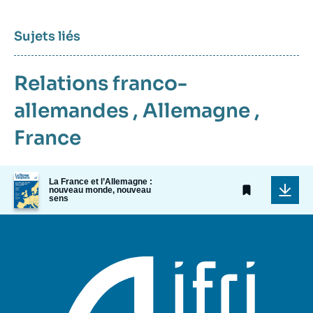
Sujets liés
Relations franco-
allemandes
,
Allemagne
,
France
Image
La France et l’Allemagne :
de
nouveau monde, nouveau
sens
couverture
de
la
publication