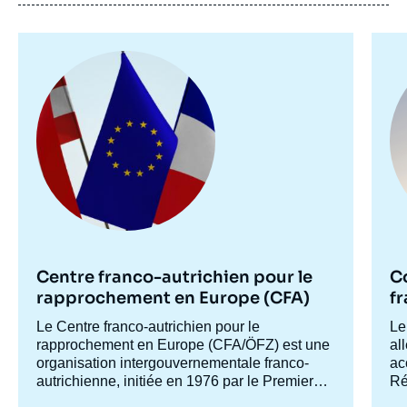
Image
Im
principale
pr
Centre franco-autrichien pour le
C
rapprochement en Europe (CFA)
f
Accroche
Le Centre franco-autrichien pour le
Ac
Le
centre
rapprochement en Europe (CFA/ÖFZ) est une
ce
al
organisation intergouvernementale franco-
ac
autrichienne, initiée en 1976 par le Premier
Ré
ministre Jacques Chirac et le chancelier
Fr