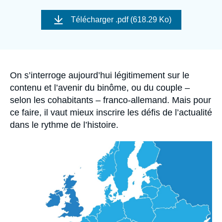
Se connecter
Image
de
Télécharger
.pdf (618.29 Ko)
couverture
Nous soutenir
de
la
publication
Accroche
On s’interroge aujourd’hui légitimement sur le
contenu et l’avenir du binôme, ou du couple –
selon les cohabitants – franco-allemand. Mais pour
ce faire, il vaut mieux inscrire les défis de l’actualité
dans le rythme de l’histoire.
Image
principale