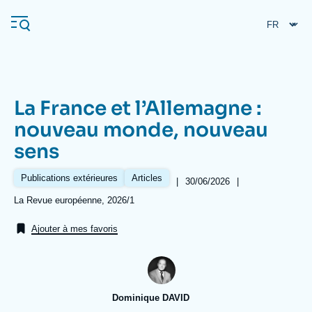
Aller
Panneau de gestion des cookies
au
contenu
principal
La France et l’Allemagne :
Navigation
nouveau monde, nouveau
principale
sens
L'Ifri
Publications extérieures
Articles
|
Date
30/06/2026
|
de
Analyses
Références
La Revue européenne, 2026/1
publication
À propos de l'Ifri
Recherches fréquentes
Ajouter à mes favoris
Événements
L'Ifri en bref
Proche-Orient
Dominique DAVID