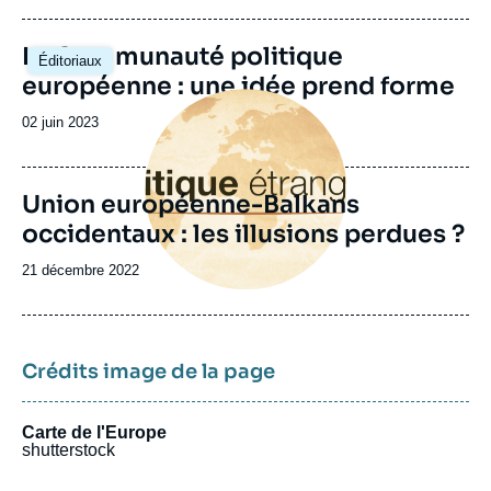
Ko
publication
s'
de
Image
La Communauté politique
Éditoriaux
principale
mu
européenne : une idée prend forme
ac
Image
th
principale
Date
02 juin 2023
co
de
l’
publication
le
Union européenne-Balkans
pa
al
occidentaux : les illusions perdues ?
De
(D
Date
21 décembre 2022
Bo
de
(a
publication
al
l’
Crédits image de la page
Carte de l'Europe
shutterstock