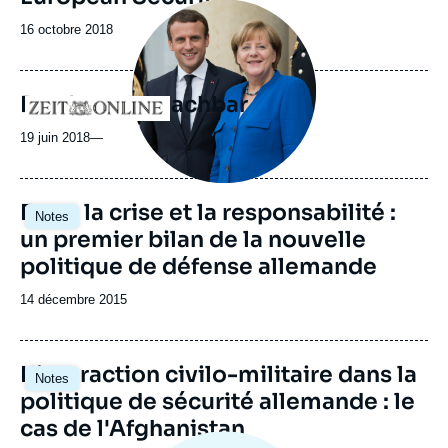
Image
principale
Date
16 octobre 2018
médiatique
de
publication
Der fremde Nachbar
Logo
19 juin 2018
—
Entre la crise et la responsabilité :
Notes
un premier bilan de la nouvelle
politique de défense allemande
Date
14 décembre 2015
de
publication
L'interaction civilo-militaire dans la
Notes
politique de sécurité allemande : le
cas de l'Afghanistan