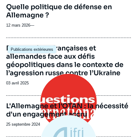
revue
Quelle politique de défense en
ou
Allemagne ?
émission
12 mars 2026
—
Image
Perspectives françaises et
Publications extérieures
principale
allemandes face aux défis
géopolitiques dans le contexte de
l’agression russe contre l’Ukraine
Image
principale
Date
03 avril 2025
de
publication
L'Allemagne et l'OTAN : la nécessité
d'un engagement accru
Date
25 septembre 2024
de
publication