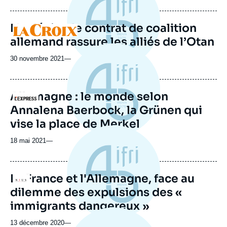
Nucléaire, le contrat de coalition
Logo
allemand rassure les alliés de l’Otan
30 novembre 2021
—
Allemagne : le monde selon
Logo
Annalena Baerbock, la Grünen qui
vise la place de Merkel
18 mai 2021
—
La France et l'Allemagne, face au
Logo
dilemme des expulsions des «
immigrants dangereux »
13 décembre 2020
—