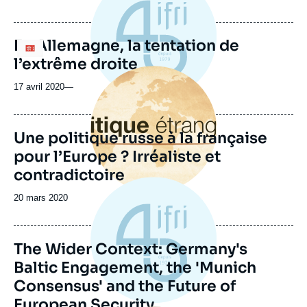
En Allemagne, la tentation de
Logo
l’extrême droite
Image
principale
17 avril 2020
—
Une politique russe à la française
pour l’Europe ? Irréaliste et
contradictoire
Date
20 mars 2020
de
publication
The Wider Context: Germany's
Baltic Engagement, the 'Munich
Consensus' and the Future of
European Security