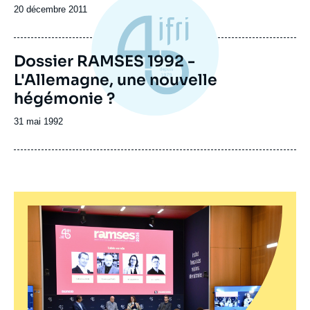
Date
20 décembre 2011
de
publication
Dossier RAMSES 1992 -
L'Allemagne, une nouvelle
hégémonie ?
Date
31 mai 1992
de
publication