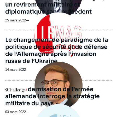
un revirement militaire et
diplomatique sans précédent
Image
principale
25 mars 2022
—
Le changement de paradigme de la
politique de sécurité et de défense
de l’Allemagne après l’invasion
russe de l’Ukraine
Image
principale
Date
14 mars 2022
médiatique
de
publication
« La modernisation de l’armée
Logo
allemande interroge la stratégie
militaire du pays »
03 mars 2022
—