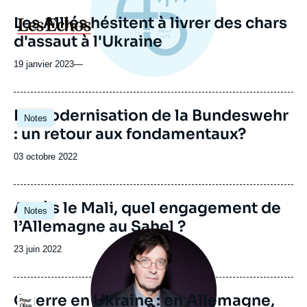
Les Alliés hésitent à livrer des chars
Logo
d'assaut à l'Ukraine
19 janvier 2023
—
Image
La modernisation de la Bundeswehr
Notes
principale
: un retour aux fondamentaux?
Date
03 octobre 2022
de
publication
Image
Après le Mali, quel engagement de
Notes
principale
l’Allemagne au Sahel ?
Image
principale
Date
23 juin 2022
médiatique
de
publication
Guerre en Ukraine : en Allemagne,
Logo