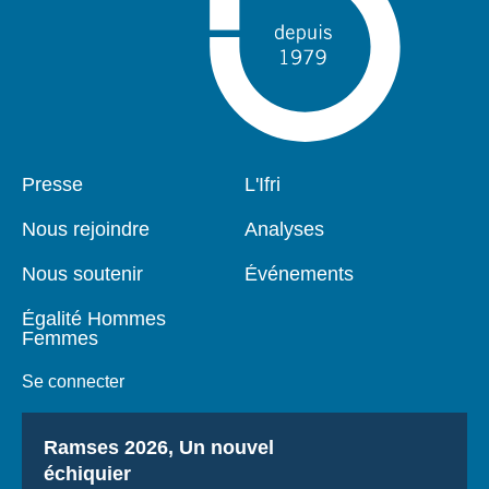
Pied
Presse
Navigation
L'Ifri
de
principale
page
Nous rejoindre
Analyses
Nous soutenir
Événements
Égalité Hommes
Femmes
Se connecter
Titre
Ramses 2026, Un nouvel
échiquier