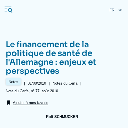
Aller
Panneau de gestion des cookies
au
contenu
principal
Le financement de la
Navigation
politique de santé de
principale
l'Allemagne : enjeux et
L'Ifri
perspectives
Analyses
Notes
|
Date
31/08/2010
|
Référence
Notes du Cerfa
|
de
taxonomie
À propos de l'Ifri
Recherches fréquentes
Références
Note du Cerfa, n° 77, août 2010
publication
collections
Événements
L'Ifri en bref
Proche-Orient
Ajouter à mes favoris
Rolf SCHMUCKER
Image