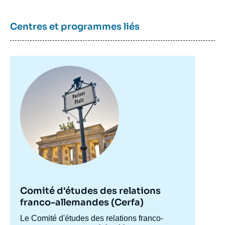
Centres et programmes liés
Rolf SCHMUCKER, « Le financement de la
politique de santé de l'Allemagne : enjeux et
perspectives », Notes, Notes du Cerfa, Ifri,
31 août 2010.
Image
Copier
principale
Comité d'études des relations
franco-allemandes (Cerfa)
Accroche
Le Comité d'études des relations franco-