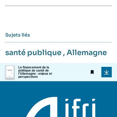
de
publication
Sujets liés
santé publique
,
Allemagne
Image
Le financement de la
politique de santé de
de
l'Allemagne : enjeux et
couverture
perspectives
de
la
publication