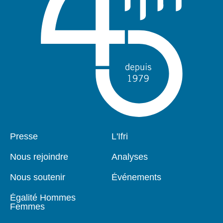
Pied
Presse
Navigation
L'Ifri
de
principale
page
Nous rejoindre
Analyses
Nous soutenir
Événements
Égalité Hommes
Femmes