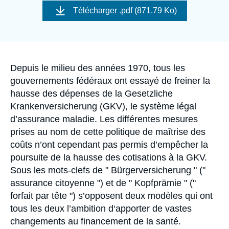
Se connecter
de
Télécharger
.pdf (871.79 Ko)
couverture
de
Nous soutenir
la
publication
Accroche
Depuis le milieu des années 1970, tous les
gouvernements fédéraux ont essayé de freiner la
hausse des dépenses de la Gesetzliche
Krankenversicherung (GKV), le système légal
d’assurance maladie. Les différentes mesures
prises au nom de cette politique de maîtrise des
coûts n’ont cependant pas permis d’empêcher la
poursuite de la hausse des cotisations à la GKV.
Sous les mots-clefs de " Bürgerversicherung " ("
assurance citoyenne ") et de " Kopfprämie " ("
forfait par tête ") s’opposent deux modèles qui ont
tous les deux l’ambition d‘apporter de vastes
changements au financement de la santé.