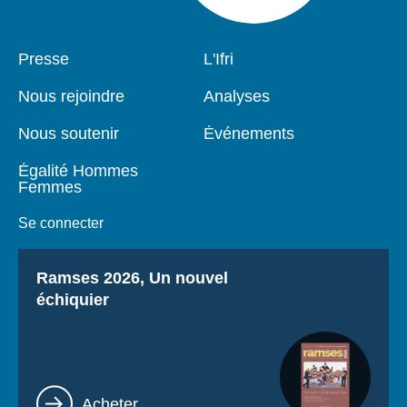
Pied
Presse
Navigation
L'Ifri
de
principale
page
Nous rejoindre
Analyses
Nous soutenir
Événements
Égalité Hommes
Femmes
Se connecter
Titre
Ramses 2026, Un nouvel
échiquier
Lien
Acheter