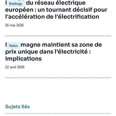
Image
Le défi du réseau électrique
Briefings
principale
européen : un tournant décisif pour
l'accélération de l'électrification
Date
26 mai 2026
de
publication
Image
L’Allemagne maintient sa zone de
Notes
principale
prix unique dans l’électricité :
implications
Date
22 avril 2026
de
publication
Sujets liés