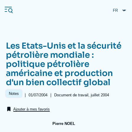
Aller
Panneau de gestion des cookies
au
contenu
principal
Les Etats-Unis et la sécurité
Navigation
pétrolière mondiale :
principale
politique pétrolière
L'Ifri
américaine et production
d'un bien collectif global
Analyses
À propos de l'Ifri
Recherches fréquentes
Notes
|
Date
01/07/2004
|
Références
Document de travail, juillet 2004
de
Événements
L'Ifri en bref
Proche-Orient
publication
Ajouter à mes favoris
Pierre NOEL