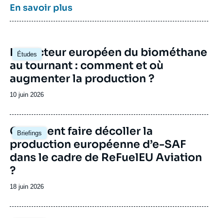
énergétiques et climatiques des grandes
En savoir plus
puissances comme les Etats-Unis, la Chine
ou l’Inde. Il offre une expertise reconnue,
enrichie de collaborations internationales et
d'événements à Paris et à Bruxelles,
Image
Le secteur européen du biométhane
notamment.
Études
principale
au tournant : comment et où
augmenter la production ?
Date
10 juin 2026
de
publication
Image
Comment faire décoller la
Briefings
principale
production européenne d’e-SAF
dans le cadre de ReFuelEU Aviation
?
Date
18 juin 2026
de
publication