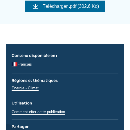
Se connecter
Télécharger
.pdf (302.6 Ko)
Nous soutenir
Contenu disponible en :
Français
Régions et thématiques
Thématiques
Énergie - Climat
analyses
Utilisation
Comment citer cette publication
Partager