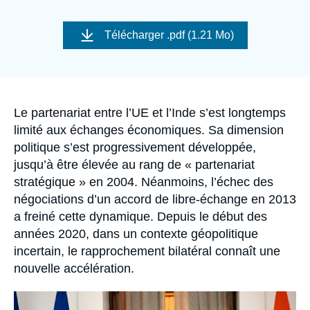
Se connecter
Image
de
Télécharger
.pdf (1.21 Mo)
Nous soutenir
couverture
de
la
publication
Accroche
Le partenariat entre l’UE et l’Inde s’est longtemps
limité aux échanges économiques. Sa dimension
politique s’est progressivement développée,
jusqu’à être élevée au rang de « partenariat
stratégique » en 2004. Néanmoins, l’échec des
négociations d’un accord de libre-échange en 2013
a freiné cette dynamique. Depuis le début des
années 2020, dans un contexte géopolitique
incertain, le rapprochement bilatéral connaît une
nouvelle accélération.
Image
principale