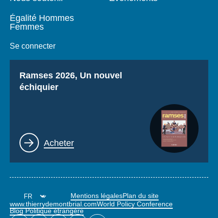
Égalité Hommes
Femmes
Se connecter
Titre
Ramses 2026, Un nouvel
échiquier
Lien
Acheter
Mentions légales
Plan du site
www.thierrydemontbrial.com
World Policy Conference
Blog Politique étrangère