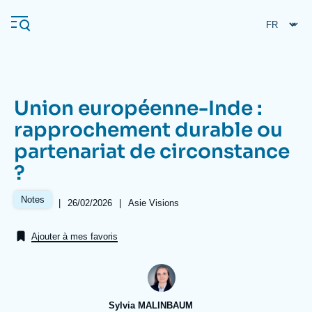
Aller
Panneau de gestion des cookies
au
contenu
principal
Union européenne-Inde :
Navigation
rapprochement durable ou
principale
partenariat de circonstance
L'Ifri
?
Analyses
Notes
|
Date
26/02/2026
|
Référence
Asie Visions
de
taxonomie
À propos de l'Ifri
Recherches fréquentes
publication
collections
Ajouter à mes favoris
Événements
L'Ifri en bref
Proche-Orient
Sylvia MALINBAUM