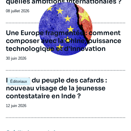
quelles ambitions internationales ?
Image
principale
Date
08 juillet 2026
de
publication
Une Europe fragmentée : comment
composer avec la Chine, puissance
technologique et d'innovation
Date
30 juin 2026
de
publication
Image
Le Parti du peuple des cafards :
Éditoriaux
principale
nouveau visage de la jeunesse
contestataire en Inde ?
Date
12 juin 2026
de
publication