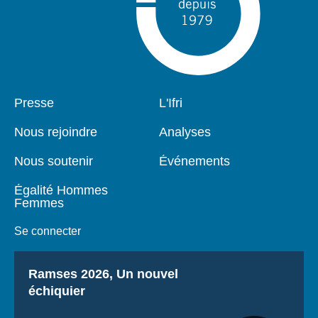
Pied
Presse
Navigation
L'Ifri
de
principale
page
Nous rejoindre
Analyses
Nous soutenir
Événements
Égalité Hommes
Femmes
Se connecter
Titre
Ramses 2026, Un nouvel
échiquier