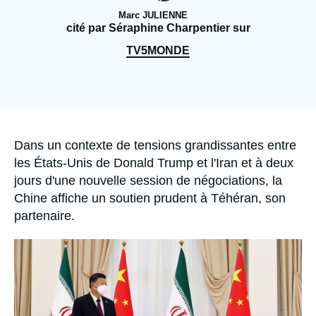
Se connecter
Marc JULIENNE
cité par Séraphine Charpentier sur
Nous soutenir
TV5MONDE
Accroche
Dans un contexte de tensions grandissantes entre
les États-Unis de Donald Trump et l'Iran et à deux
jours d'une nouvelle session de négociations, la
Chine affiche un soutien prudent à Téhéran, son
partenaire.
Image
principale
médiatique