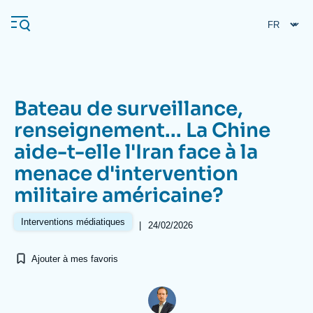
Aller
Panneau de gestion des cookies
au
contenu
principal
Bateau de surveillance,
Navigation
renseignement... La Chine
principale
aide-t-elle l'Iran face à la
L'Ifri
menace d'intervention
militaire américaine?
Analyses
À propos de l'Ifri
Recherches fréquentes
Interventions médiatiques
|
24/02/2026
Événements
L'Ifri en bref
Proche-Orient
Ajouter à mes favoris