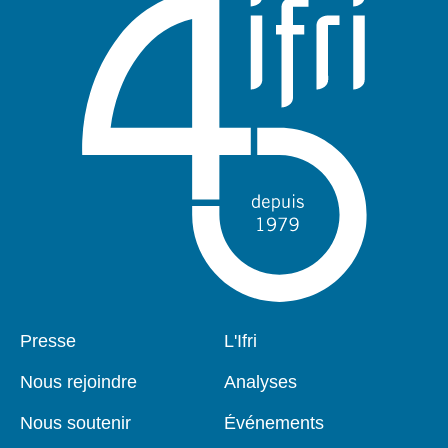
Pied
Presse
Navigation
L'Ifri
de
principale
page
Nous rejoindre
Analyses
Nous soutenir
Événements