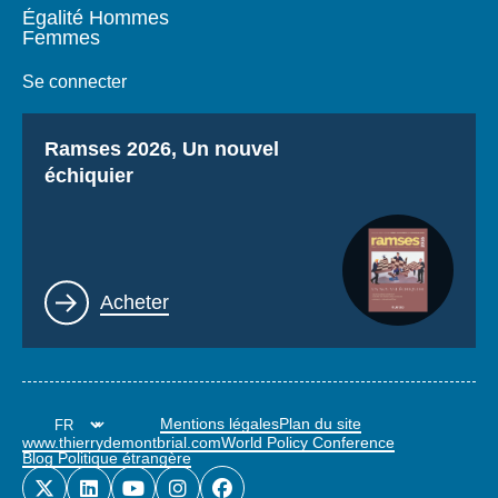
Égalité Hommes
Femmes
Se connecter
Titre
Ramses 2026, Un nouvel
échiquier
Lien
Acheter
Mentions légales
Plan du site
www.thierrydemontbrial.com
World Policy Conference
Blog Politique étrangère