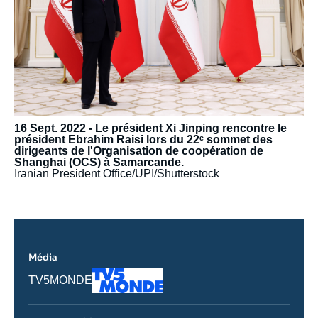
16 Sept. 2022 - Le président Xi Jinping rencontre le
président Ebrahim Raisi lors du 22ᵉ sommet des
dirigeants de l'Organisation de coopération de
Shanghai (OCS) à Samarcande.
Iranian President Office/UPI/Shutterstock
Média
Logo
Nom
TV5MONDE
du
journal,
revue