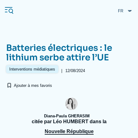
Aller
Panneau de gestion des cookies
au
contenu
principal
Batteries électriques : le
Navigation
lithium serbe attire l’UE
principale
L'Ifri
Interventions médiatiques
|
12/08/2024
Ajouter à mes favoris
Analyses
À propos de l'Ifri
Recherches fréquentes
Événements
L'Ifri en bref
Proche-Orient
Diana-Paula GHERASIM
citée par Léo HUMBERT dans la
Nouvelle République