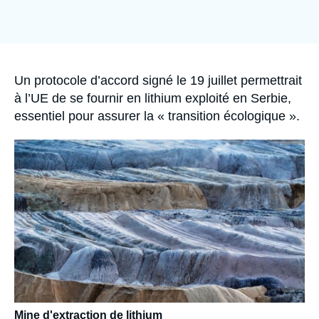
Se connecter
Nous soutenir
Accroche
Un protocole d’accord signé le 19 juillet permettrait
à l’UE de se fournir en lithium exploité en Serbie,
essentiel pour assurer la « transition écologique ».
Image
principale
médiatique
Mine d'extraction de lithium