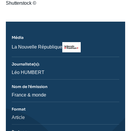
Shutterstock ©
Média
Logo
Nom
La Nouvelle République
du
journal,
revue
Journaliste(s):
ou
émission
Journaliste
Léo HUMBERT
Nom de l'émission
Nom
France & monde
de
l'émission
Format
Catégorie
Article
journalistique