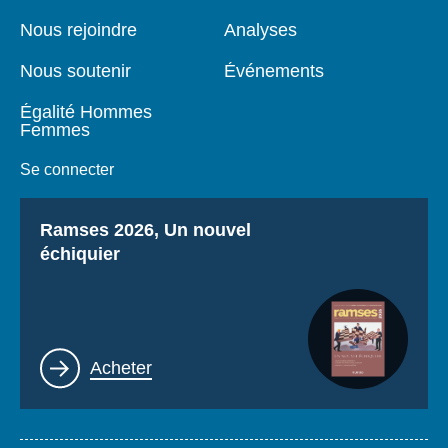
de
principale
page
Nous rejoindre
Analyses
Nous soutenir
Événements
Égalité Hommes
Femmes
Se connecter
Titre
Ramses 2026, Un nouvel
échiquier
Lien
Acheter