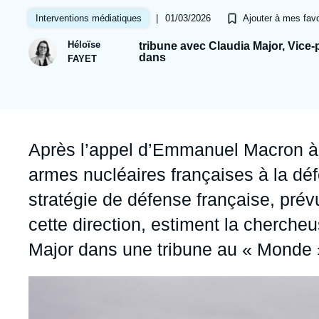
Jeudi 17 septembre 2026 17:30
Partenariats et réseaux
Intelligence artificielle
|
01/03/2026
Interventions médiatiques
Ajouter à mes favo
Nous soutenir en tant que professionnel
Guerre en Ukraine
Héloïse
tribune avec Claudia Major, Vice
dans
FAYET
OTAN
Accroche
Après l’appel d’Emmanuel Macron à o
armes nucléaires françaises à la déf
stratégie de défense française, prév
cette direction, estiment la cherche
Major dans une tribune au « Monde 
Image
principale
médiatique