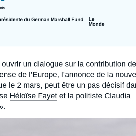
Ramses
Europe
R
S
ris
Politique étrangère
Russie - Eurasie
D
T
Le
-présidente du German Marshall Fund
Monde
Podcast
Afrique du Nord et Moyen-Orient
uvrir un dialogue sur la contribution d
ense de l’Europe, l’annonce de la nouve
ue le 2 mars, peut être un pas décisif d
use
Héloïse Fayet
et la politiste Claudia
».