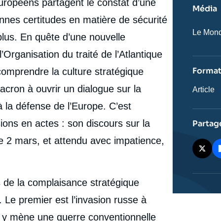
uropéens partagent le constat d’une
Média
ennes certitudes en matière de sécurité
Nom
Le Mon
plus. En quête d’une nouvelle
du
journal,
l’Organisation du traité de l’Atlantique
revue
ou
Forma
comprendre la culture stratégique
émissio
cron à ouvrir un dialogue sur la
Catégor
Article
journali
 la défense de l’Europe. C’est
ions en actes : son discours sur la
Partag
le 2 mars, et attendu avec impatience,
de la complaisance stratégique
Le premier est l’invasion russe à
u y mène une guerre conventionnelle