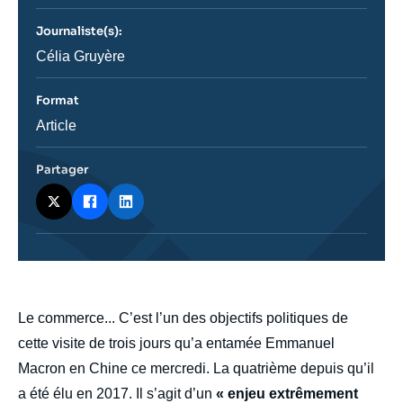
journal,
revue
Journaliste(s):
ou
émission
Journaliste
Célia Gruyère
Format
Catégorie
Article
journalistique
Partager
body
Le commerce... C’est l’un des objectifs politiques de
cette visite de trois jours qu’a entamée Emmanuel
Macron en Chine ce mercredi. La quatrième depuis qu’il
a été élu en 2017. Il s’agit d’un
« enjeu extrêmement