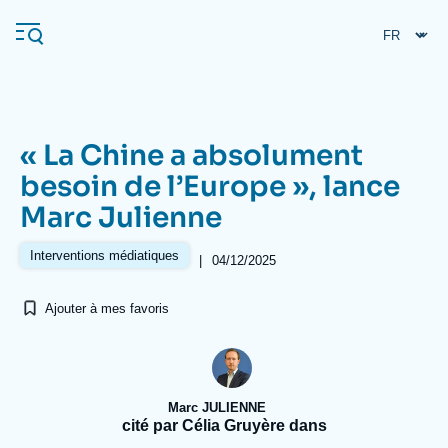
Aller
Panneau de gestion des cookies
au
contenu
principal
« La Chine a absolument
Navigation
besoin de l’Europe », lance
principale
Marc Julienne
L'Ifri
Interventions médiatiques
|
04/12/2025
Analyses
Ajouter à mes favoris
À propos de l'Ifri
Recherches fréquentes
Événements
L'Ifri en bref
Proche-Orient
Marc JULIENNE
cité par Célia Gruyère dans