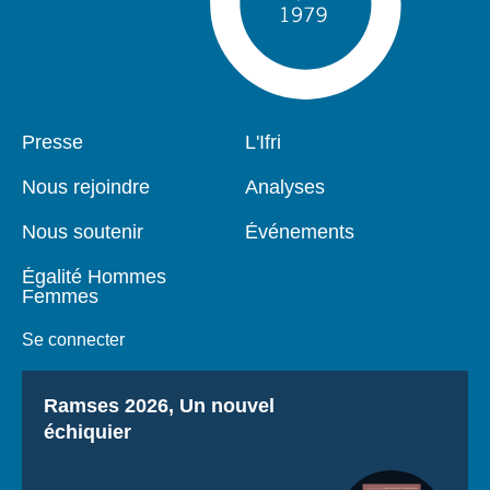
Pied
Presse
Navigation
L'Ifri
de
principale
page
Nous rejoindre
Analyses
Nous soutenir
Événements
Égalité Hommes
Femmes
Se connecter
Titre
Ramses 2026, Un nouvel
échiquier