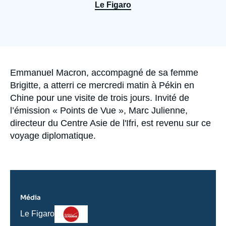
Se connecter
Le Figaro
Nous soutenir
Accroche
Emmanuel Macron, accompagné de sa femme
Brigitte, a atterri ce mercredi matin à Pékin en
Chine pour une visite de trois jours. Invité de
l’émission « Points de Vue », Marc Julienne,
directeur du Centre Asie de l'Ifri, est revenu sur ce
voyage diplomatique.
Média
Logo
Nom
Le Figaro
du