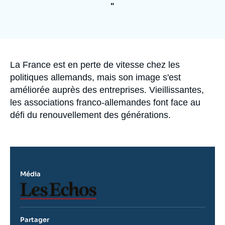
Se connecter
"
Nous soutenir
Accroche
La France est en perte de vitesse chez les
politiques allemands, mais son image s'est
améliorée auprès des entreprises. Vieillissantes,
les associations franco-allemandes font face au
défi du renouvellement des générations.
Média
Logo
Partager