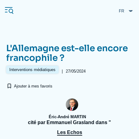
Aller
Panneau de gestion des cookies
au
contenu
principal
L'Allemagne est-elle encore
Navigation
francophile ?
principale
L'Ifri
Interventions médiatiques
|
27/05/2024
Ajouter à mes favoris
Analyses
À propos de l'Ifri
Recherches fréquentes
Événements
L'Ifri en bref
Proche-Orient
Éric-André MARTIN
cité par Emmanuel Grasland dans "
Les Echos