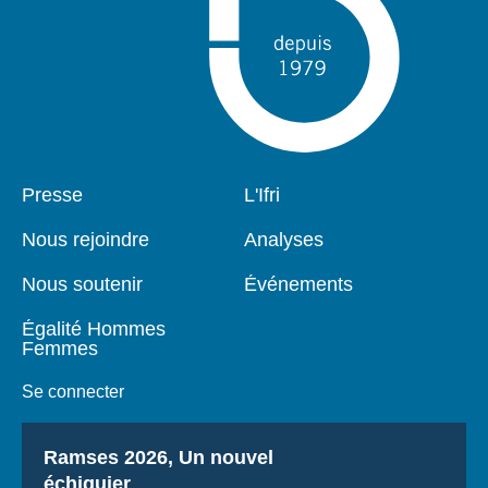
Pied
Presse
Navigation
L'Ifri
de
principale
page
Nous rejoindre
Analyses
Nous soutenir
Événements
Égalité Hommes
Femmes
Se connecter
Titre
Ramses 2026, Un nouvel
échiquier