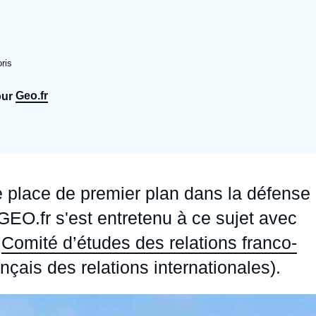
Ramses
Europe
R
S
Politique étrangère
Russie - Eurasie
D
T
ris
Podcast
Afrique du Nord et Moyen-Orient
Geo.fr
our
 place de premier plan dans la défense
 GEO.fr s'est entretenu à ce sujet avec
u
Comité d’études des relations franco-
français des relations internationales).