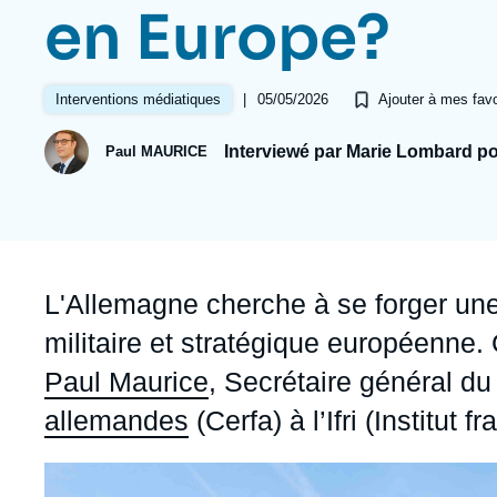
Jeudi 17 septembre 2026 17:30
en Europe?
Partenariats et réseaux
Intelligence artificielle
Nous soutenir en tant que professionnel
Guerre en Ukraine
|
05/05/2026
Interventions médiatiques
Ajouter à mes favo
OTAN
Interviewé par Marie Lombard p
Paul MAURICE
Accroche
L'Allemagne cherche à se forger une
militaire et stratégique européenne.
Paul Maurice
, Secrétaire général d
allemandes
(Cerfa) à l’Ifri (Institut 
Image
principale