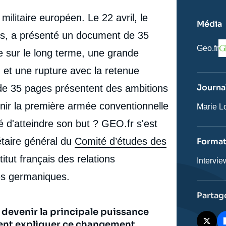
ilitaire européen. Le 22 avril, le
Média
ius, a présenté un document de 35
L
Nom
Geo.fr
de sur le long terme, une grande
du
journal,
et une rupture avec la retenue
revue
ou
Journal
de 35 pages présentent des ambitions
émissio
enir la première armée conventionnelle
Journali
Marie 
té d'atteindre son but ? GEO.fr s'est
étaire général du
Comité d’études des
Forma
stitut français des relations
Catégor
Intervie
journali
des germaniques.
Partag
e devenir la principale puissance
ent expliquer ce changement