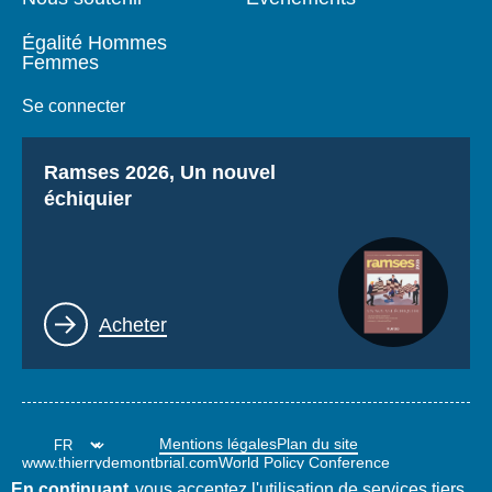
Égalité Hommes
Femmes
Se connecter
Titre
Ramses 2026, Un nouvel
échiquier
Lien
Acheter
Mentions légales
Plan du site
www.thierrydemontbrial.com
World Policy Conference
Blog Politique étrangère
En continuant
vous acceptez l'utilisation de services tiers