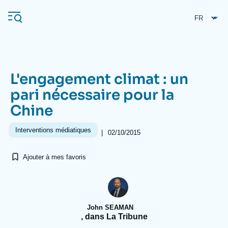
Aller
Panneau de gestion des cookies
au
contenu
principal
L'engagement climat : un
Navigation
pari nécessaire pour la
principale
Chine
L'Ifri
Interventions médiatiques
|
02/10/2015
Analyses
Ajouter à mes favoris
À propos de l'Ifri
Recherches fréquentes
Événements
L'Ifri en bref
Proche-Orient
John SEAMAN
, dans La Tribune