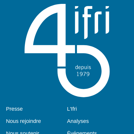
Pied
Presse
Navigation
L'Ifri
de
principale
page
Nous rejoindre
Analyses
Nous soutenir
Événements