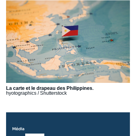
Image
principale
médiatique
La carte et le drapeau des Philippines.
hyotographics / Shutterstock
Média
Logo