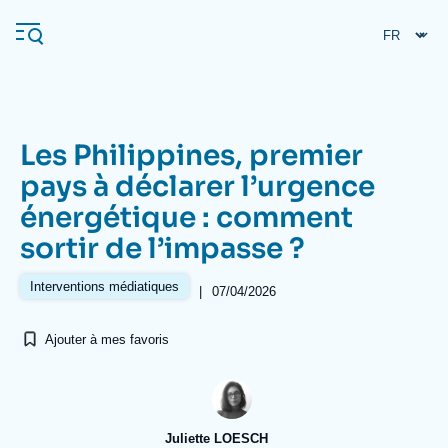
Aller
Panneau de gestion des cookies
au
contenu
principal
Les Philippines, premier
Navigation
pays à déclarer l’urgence
principale
énergétique : comment
L'Ifri
sortir de l’impasse ?
Analyses
Interventions médiatiques
|
07/04/2026
À propos de l'Ifri
Recherches fréquentes
Ajouter à mes favoris
Événements
L'Ifri en bref
Proche-Orient
Juliette LOESCH