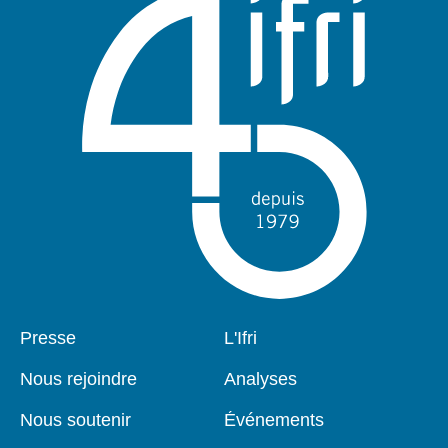
Pied
Presse
Navigation
L'Ifri
de
principale
page
Nous rejoindre
Analyses
Nous soutenir
Événements