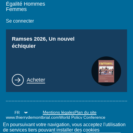
Égalité Hommes
Femmes
Se connecter
Titre
Ramses 2026, Un nouvel
échiquier
Lien
Acheter
Mentions légales
Plan du site
www.thierrydemontbrial.com
World Policy Conference
Blog Politique étrangère
En poursuivant votre navigation, vous acceptez l'utilisation
de services tiers pouvant installer des cookies