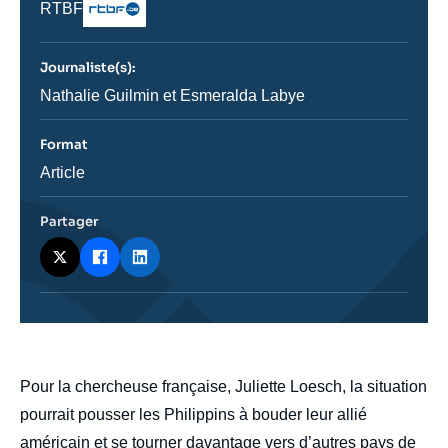
Nom
RTBF
du
journal,
revue
Journaliste(s):
ou
émission
Journaliste
Nathalie Guilmin et Esmeralda Labye
Format
Catégorie
Article
journalistique
Partager
body
Pour la chercheuse française, Juliette Loesch, la situation
pourrait pousser les Philippins à bouder leur allié
américain et se tourner davantage vers d’autres pays de